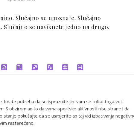
ajno. Slučajno se upoznate. Slučajno
a. Slučajno se naviknete jedno na drugo.
e. Imate potrebu da se ispraznite jer vam se toliko toga već
. S obzirom an to da vama sportske aktivnosti nisu strane i da
o stanje pokušajte da se usmjerite an taj vid izbacivanja negativn
svim rasterećeno.