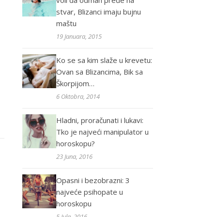
voli da odmah pređe na
stvar, Blizanci imaju bujnu
maštu
19 Januara, 2015
Ko se sa kim slaže u krevetu:
Ovan sa Blizancima, Bik sa
Škorpijom…
6 Oktobra, 2014
Hladni, proračunati i lukavi:
Tko je najveći manipulator u
horoskopu?
23 Juna, 2016
Opasni i bezobrazni: 3
najveće psihopate u
horoskopu
5 Jula, 2016