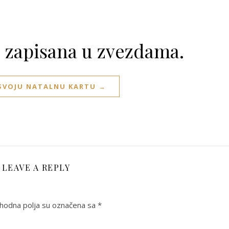
e zapisana u zvezdama.
 SVOJU NATALNU KARTU →
LEAVE A REPLY
odna polja su označena sa
*