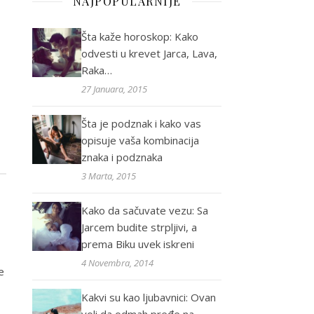
NAJPOPULARNIJE
Šta kaže horoskop: Kako
odvesti u krevet Jarca, Lava,
Raka…
27 Januara, 2015
Šta je podznak i kako vas
opisuje vaša kombinacija
znaka i podznaka
3 Marta, 2015
Kako da sačuvate vezu: Sa
Jarcem budite strpljivi, a
prema Biku uvek iskreni
4 Novembra, 2014
e
Kakvi su kao ljubavnici: Ovan