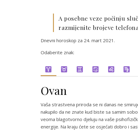
A posebne veze počinju sluč
razmijenite brojeve telefon
Dnevni horoskop za 24. mart 2021.
Odaberite znak:
Ovan
Vaša strastvena priroda se ni danas ne smiruj
nakupilo da ne znate kud biste sa samim sobom
veoma blagotvorno djeluju na vaše psihofizičk
energije. Na kraju ćete se osjećati dobro i sa