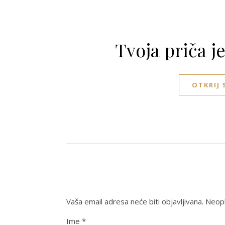
Tvoja priča j
OTKRIJ
Vaša email adresa neće biti objavljivana.
Neoph
Ime
*