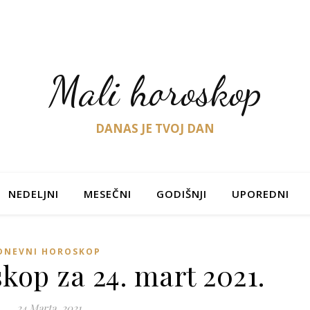
Mali horoskop
DANAS JE TVOJ DAN
NEDELJNI
MESEČNI
GODIŠNJI
UPOREDNI
DNEVNI HOROSKOP
kop za 24. mart 2021.
24 Marta, 2021