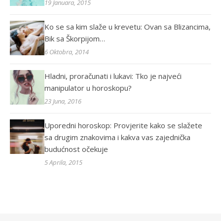
19 Januara, 2015
Ko se sa kim slaže u krevetu: Ovan sa Blizancima,
Bik sa Škorpijom…
6 Oktobra, 2014
Hladni, proračunati i lukavi: Tko je najveći
manipulator u horoskopu?
23 Juna, 2016
Uporedni horoskop: Provjerite kako se slažete
sa drugim znakovima i kakva vas zajednička
budućnost očekuje
5 Aprila, 2015