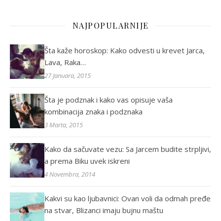
NAJPOPULARNIJE
Šta kaže horoskop: Kako odvesti u krevet Jarca,
Lava, Raka…
27 Januara, 2015
Šta je podznak i kako vas opisuje vaša
kombinacija znaka i podznaka
3 Marta, 2015
Kako da sačuvate vezu: Sa Jarcem budite strpljivi,
a prema Biku uvek iskreni
4 Novembra, 2014
Kakvi su kao ljubavnici: Ovan voli da odmah pređe
na stvar, Blizanci imaju bujnu maštu