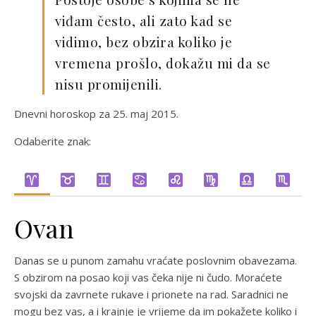
viđam često, ali zato kad se
vidimo, bez obzira koliko je
vremena prošlo, dokažu mi da se
nisu promijenili.
Dnevni horoskop za 25. maj 2015.
Odaberite znak:
Ovan
Danas se u punom zamahu vraćate poslovnim obavezama.
S obzirom na posao koji vas čeka nije ni čudo. Moraćete
svojski da zavrnete rukave i prionete na rad. Saradnici ne
mogu bez vas, a i krajnje je vrijeme da im pokažete koliko i