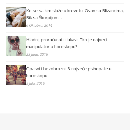
Ko se sa kim slaže u krevetu: Ovan sa Blizancima,
Bik sa Škorpijom…
6 Oktobra, 2014
Hladni, proračunati i lukavi: Tko je najveći
manipulator u horoskopu?
23 Juna, 2016
Opasni i bezobrazni: 3 najveće psihopate u
horoskopu
5 Jula, 2016