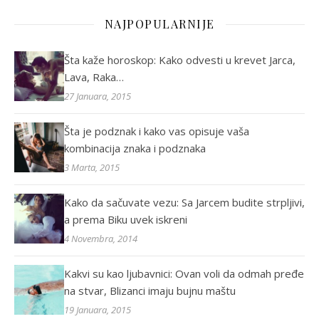
NAJPOPULARNIJE
Šta kaže horoskop: Kako odvesti u krevet Jarca,
Lava, Raka…
27 Januara, 2015
Šta je podznak i kako vas opisuje vaša
kombinacija znaka i podznaka
3 Marta, 2015
Kako da sačuvate vezu: Sa Jarcem budite strpljivi,
a prema Biku uvek iskreni
4 Novembra, 2014
Kakvi su kao ljubavnici: Ovan voli da odmah pređe
na stvar, Blizanci imaju bujnu maštu
19 Januara, 2015