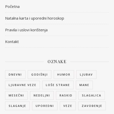
Početna
Natalna karta i uporedni horoskop
Pravila i uslovi korištenja
Kontakt
OZNAKE
DNEVNI
GODIŠNJI
HUMOR
LJUBAV
LJUBAVNE VEZE
LOŠE STRANE
MANE
MESEČNI
NEDELJNI
RASKID
SLAGALICA
SLAGANJE
UPOREDNI
VEZE
ZAVOĐENJE