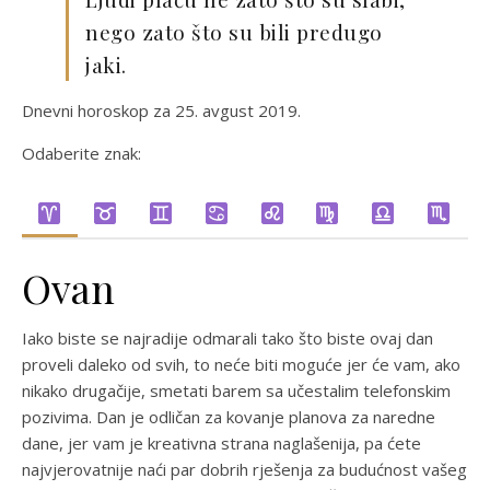
nego zato što su bili predugo
jaki.
Dnevni horoskop za 25. avgust 2019.
Odaberite znak:
Ovan
Iako biste se najradije odmarali tako što biste ovaj dan
proveli daleko od svih, to neće biti moguće jer će vam, ako
nikako drugačije, smetati barem sa učestalim telefonskim
pozivima. Dan je odličan za kovanje planova za naredne
dane, jer vam je kreativna strana naglašenija, pa ćete
najvjerovatnije naći par dobrih rješenja za budućnost vašeg