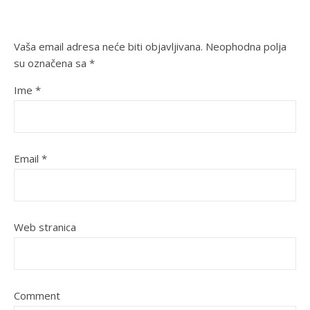
Vaša email adresa neće biti objavljivana.
Neophodna polja
su označena sa
*
Ime
*
Email
*
Web stranica
Comment