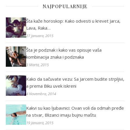
NAJPOPULARNIJE
Šta kaže horoskop: Kako odvesti u krevet Jarca,
Lava, Raka…
27 Januara, 2015
Šta je podznak i kako vas opisuje vaša
kombinacija znaka i podznaka
3 Marta, 2015
Kako da sačuvate vezu: Sa Jarcem budite strpljivi,
a prema Biku uvek iskreni
4 Novembra, 2014
Kakvi su kao ljubavnici: Ovan voli da odmah pređe
na stvar, Blizanci imaju bujnu maštu
19 Januara, 2015