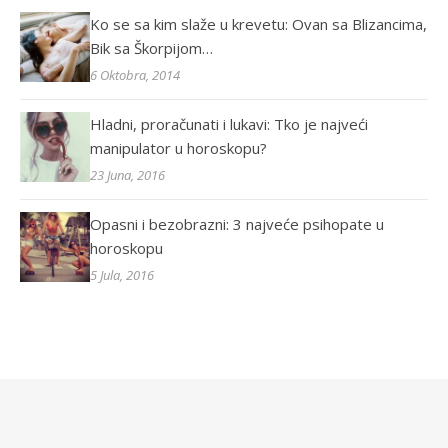
Ko se sa kim slaže u krevetu: Ovan sa Blizancima,
Bik sa Škorpijom…
6 Oktobra, 2014
Hladni, proračunati i lukavi: Tko je najveći
manipulator u horoskopu?
23 Juna, 2016
Opasni i bezobrazni: 3 najveće psihopate u
horoskopu
5 Jula, 2016