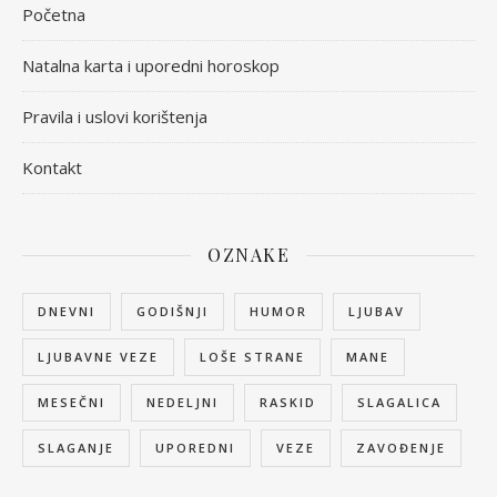
Početna
Natalna karta i uporedni horoskop
Pravila i uslovi korištenja
Kontakt
OZNAKE
DNEVNI
GODIŠNJI
HUMOR
LJUBAV
LJUBAVNE VEZE
LOŠE STRANE
MANE
MESEČNI
NEDELJNI
RASKID
SLAGALICA
SLAGANJE
UPOREDNI
VEZE
ZAVOĐENJE