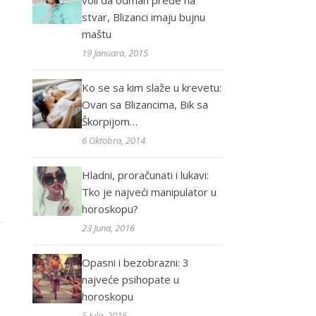
voli da odmah pređe na
stvar, Blizanci imaju bujnu
maštu
19 Januara, 2015
Ko se sa kim slaže u krevetu:
Ovan sa Blizancima, Bik sa
Škorpijom…
6 Oktobra, 2014
Hladni, proračunati i lukavi:
Tko je najveći manipulator u
horoskopu?
23 Juna, 2016
Opasni i bezobrazni: 3
najveće psihopate u
horoskopu
5 Jula, 2016