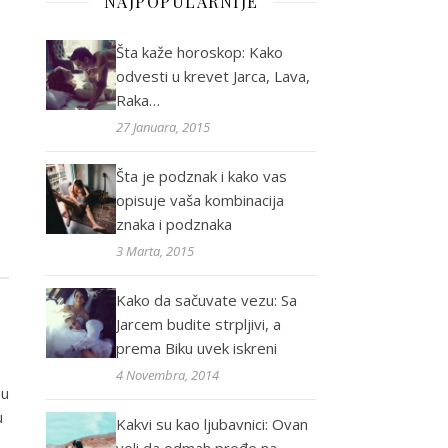
NAJPOPULARNIJE
Šta kaže horoskop: Kako
odvesti u krevet Jarca, Lava,
Raka…
27 Januara, 2015
Šta je podznak i kako vas
opisuje vaša kombinacija
znaka i podznaka
3 Marta, 2015
Kako da sačuvate vezu: Sa
Jarcem budite strpljivi, a
prema Biku uvek iskreni
4 Novembra, 2014
nu
u
Kakvi su kao ljubavnici: Ovan