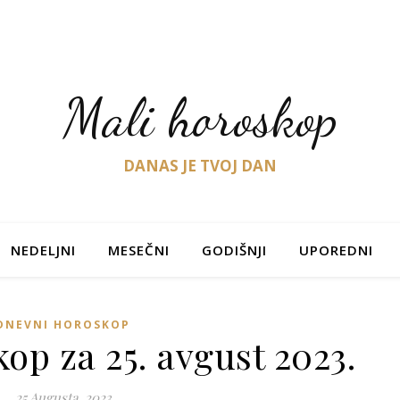
Mali horoskop
DANAS JE TVOJ DAN
NEDELJNI
MESEČNI
GODIŠNJI
UPOREDNI
DNEVNI HOROSKOP
op za 25. avgust 2023.
25 Augusta, 2023