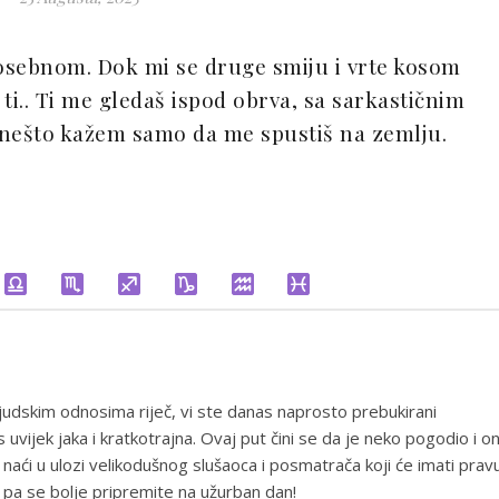
posebnom. Dok mi se druge smiju i vrte kosom
i.. Ti me gledaš ispod obrva, sa sarkastičnim
 nešto kažem samo da me spustiš na zemlju.
udskim odnosima riječ, vi ste danas naprosto prebukirani
 uvijek jaka i kratkotrajna. Ovaj put čini se da je neko pogodio i o
 naći u ulozi velikodušnog slušaoca i posmatrača koji će imati prav
s, pa se bolje pripremite na užurban dan!