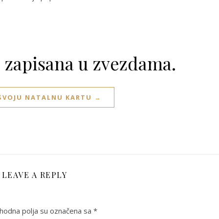
e zapisana u zvezdama.
 SVOJU NATALNU KARTU →
LEAVE A REPLY
odna polja su označena sa
*