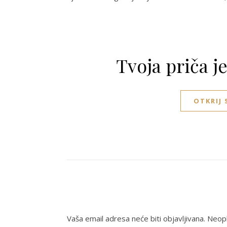
Tvoja priča j
OTKRIJ
Vaša email adresa neće biti objavljivana.
Neoph