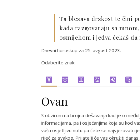
Ta blesava drskost te čini 
kada razgovaraju sa mnom, t
osmijehom i jedva čekaš da
Dnevni horoskop za 25. avgust 2023.
Odaberite znak:
Ovan
S obzirom na brojna dešavanja kad je o međulj
informacijama, pa i osjećanjima koja su kod vas
vašu osjetljivu notu pa ćete se najvjerovatnije
riječ za svakog. Prijatelji će vas okružiti dana