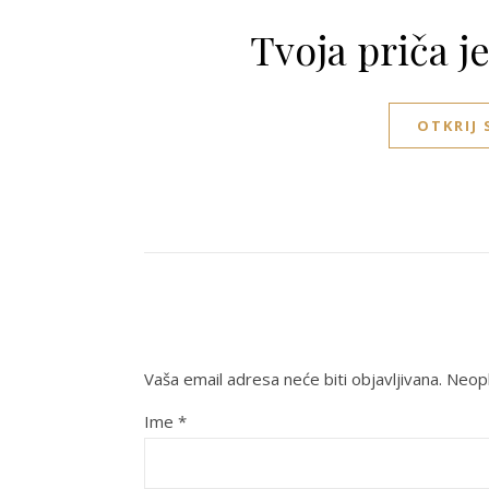
Tvoja priča j
OTKRIJ
Vaša email adresa neće biti objavljivana.
Neoph
Ime
*