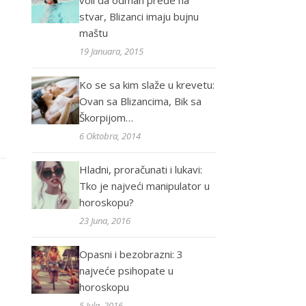
voli da odmah pređe na
stvar, Blizanci imaju bujnu
maštu
19 Januara, 2015
Ko se sa kim slaže u krevetu:
Ovan sa Blizancima, Bik sa
Škorpijom…
6 Oktobra, 2014
Hladni, proračunati i lukavi:
Tko je najveći manipulator u
horoskopu?
23 Juna, 2016
Opasni i bezobrazni: 3
najveće psihopate u
horoskopu
5 Jula, 2016