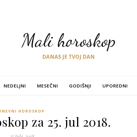
Mali horoskop
DANAS JE TVOJ DAN
NEDELJNI
MESEČNI
GODIŠNJI
UPOREDNI
DNEVNI HOROSKOP
kop za 25. jul 2018.
25 Jula, 2018