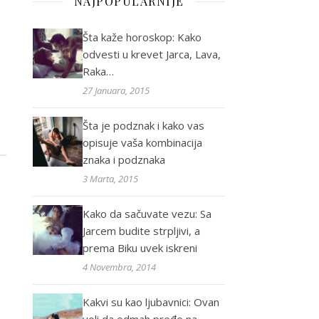
NAJPOPULARNIJE
Šta kaže horoskop: Kako
odvesti u krevet Jarca, Lava,
Raka…
27 Januara, 2015
Šta je podznak i kako vas
opisuje vaša kombinacija
znaka i podznaka
3 Marta, 2015
Kako da sačuvate vezu: Sa
Jarcem budite strpljivi, a
prema Biku uvek iskreni
4 Novembra, 2014
Kakvi su kao ljubavnici: Ovan