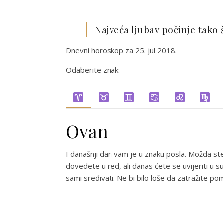
Najveća ljubav počinje tako
Dnevni horoskop za 25. jul 2018.
Odaberite znak:
Ovan
I današnji dan vam je u znaku posla. Možda ste
dovedete u red, ali danas ćete se uvijeriti u
sami sređivati. Ne bi bilo loše da zatražite po