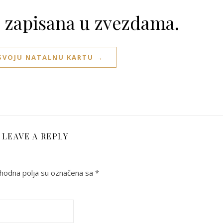
e zapisana u zvezdama.
 SVOJU NATALNU KARTU →
LEAVE A REPLY
odna polja su označena sa
*