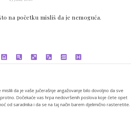
 što na početku misliš da je nemoguća.
 mislili da je vaše jučerašnje angažovanje bilo dovoljno da sve
 suprotno. Dočekaće vas hrpa nedovršenih poslova koje ćete opet
moć od saradnika i da se na taj način barem djelimično rasteretite.