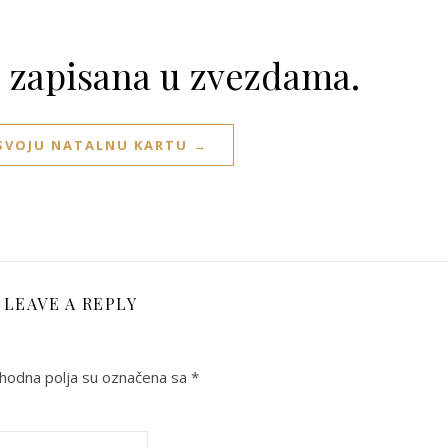
e zapisana u zvezdama.
 SVOJU NATALNU KARTU →
LEAVE A REPLY
odna polja su označena sa
*