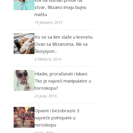
voli da odmah pređe na
stvar, Blizanci imaju bujnu
maštu
19 Januara, 2015
Ko se sa kim slaže u krevetu:
Ovan sa Blizancima, Bik sa
Škorpijom…
6 Oktobra, 2014
Hladni, proračunati i lukavi:
Tko je najveći manipulator u
horoskopu?
23 Juna, 2016
Opasni i bezobrazni: 3
najveće psihopate u
horoskopu
5 Jula, 2016