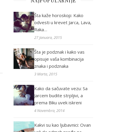
NAJPOPULARNIJE
Šta kaže horoskop: Kako
odvesti u krevet Jarca, Lava,
Raka…
27 Januara, 2015
Šta je podznak i kako vas
opisuje vaša kombinacija
znaka i podznaka
3 Marta, 2015
Kako da sačuvate vezu: Sa
Jarcem budite strpljivi, a
prema Biku uvek iskreni
4 Novembra, 2014
Kakvi su kao ljubavnici: Ovan