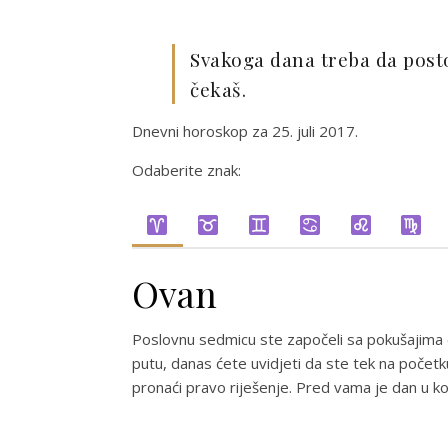
Svakoga dana treba da posto
čekaš.
Dnevni horoskop za 25. juli 2017.
Odaberite znak:
Ovan
Poslovnu sedmicu ste započeli sa pokušajima
putu, danas ćete uvidjeti da ste tek na početk
pronaći pravo riješenje. Pred vama je dan u koj