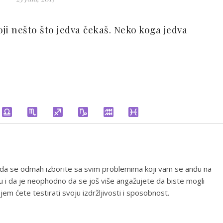
ji nešto što jedva čekaš. Neko koga jedva
 da se odmah izborite sa svim problemima koji vam se anđu na
u i da je neophodno da se još više angažujete da biste mogli
em ćete testirati svoju izdržljivosti i sposobnost.