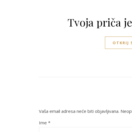
Tvoja priča j
OTKRIJ
Vaša email adresa neće biti objavljivana.
Neoph
Ime
*