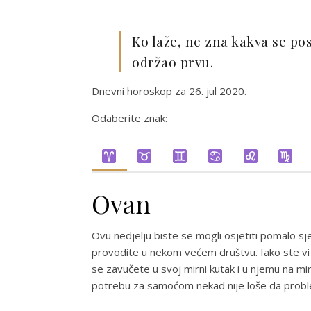
Ko laže, ne zna kakva se posl
održao prvu.
Dnevni horoskop za 26. jul 2020.
Odaberite znak:
Ovan
Ovu nedjelju biste se mogli osjetiti pomalo sje
provodite u nekom većem društvu. Iako ste vi 
se zavučete u svoj mirni kutak i u njemu na mi
potrebu za samoćom nekad nije loše da probleme