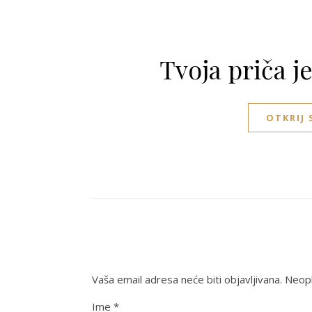
Tvoja priča j
OTKRIJ
Vaša email adresa neće biti objavljivana.
Neoph
Ime
*