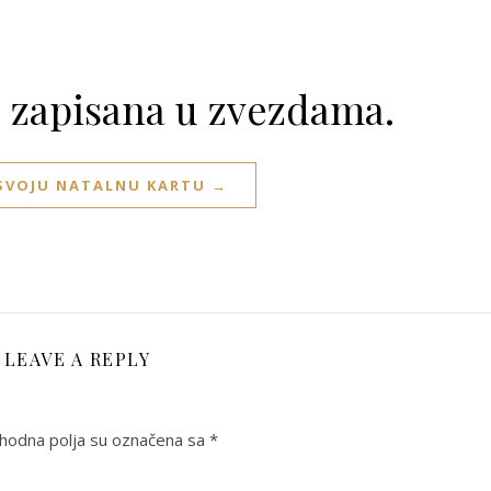
e zapisana u zvezdama.
 SVOJU NATALNU KARTU →
LEAVE A REPLY
odna polja su označena sa
*