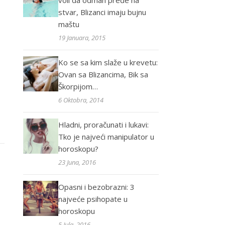
voli da odmah pređe na
stvar, Blizanci imaju bujnu
maštu
19 Januara, 2015
Ko se sa kim slaže u krevetu:
Ovan sa Blizancima, Bik sa
Škorpijom…
6 Oktobra, 2014
Hladni, proračunati i lukavi:
Tko je najveći manipulator u
horoskopu?
23 Juna, 2016
Opasni i bezobrazni: 3
najveće psihopate u
horoskopu
5 Jula, 2016