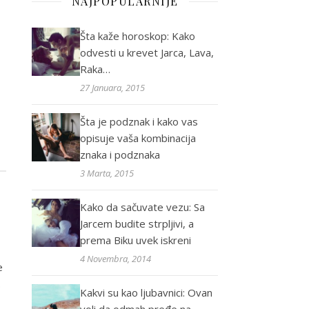
NAJPOPULARNIJE
Šta kaže horoskop: Kako
odvesti u krevet Jarca, Lava,
Raka…
27 Januara, 2015
Šta je podznak i kako vas
opisuje vaša kombinacija
znaka i podznaka
3 Marta, 2015
Kako da sačuvate vezu: Sa
Jarcem budite strpljivi, a
prema Biku uvek iskreni
4 Novembra, 2014
e
.
Kakvi su kao ljubavnici: Ovan