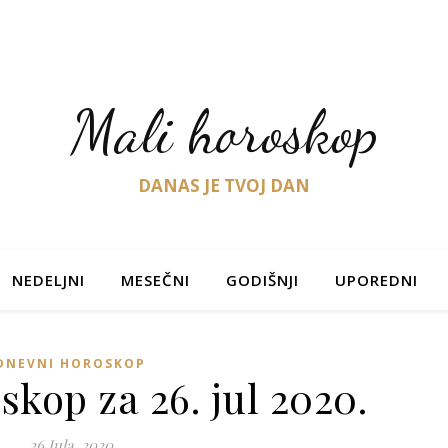
Mali horoskop
DANAS JE TVOJ DAN
NEDELJNI
MESEČNI
GODIŠNJI
UPOREDNI
DNEVNI HOROSKOP
kop za 26. jul 2020.
26 Jula, 2020