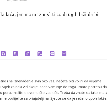
a laća, jer mora izmisliti 20 drugih laži da bi
tno i na iznenađenje svih oko vas, nećete biti voljni da vrijeme
uvijek za neki vid akcije, sada vam nije do toga. Imate potrebu da
ru porazmislite o svemu što vas tišti. Treba da znate da iako imat
 podijelite sa priajateljima. Sjetite se da je rečeno upola lakše