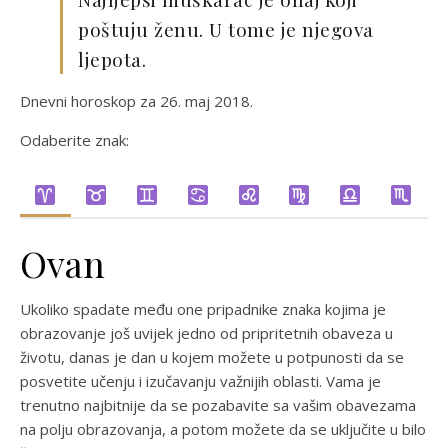
poštuju ženu. U tome je njegova
ljepota.
Dnevni horoskop za 26. maj 2018.
Odaberite znak:
Ovan
Ukoliko spadate među one pripadnike znaka kojima je
obrazovanje još uvijek jedno od pripritetnih obaveza u
životu, danas je dan u kojem možete u potpunosti da se
posvetite učenju i izučavanju važnijih oblasti. Vama je
trenutno najbitnije da se pozabavite sa vašim obavezama
na polju obrazovanja, a potom možete da se uključite u bilo