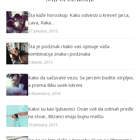
Šta kaže horoskop: Kako odvesti u krevet Jarca,
Lava, Raka…
27 Januara, 2015
Šta je podznak i kako vas opisuje vaša
kombinacija znaka i podznaka
3 Marta, 2015
Kako da sačuvate vezu: Sa Jarcem budite strpljivi,
a prema Biku uvek iskreni
4 Novembra, 2014
Kakvi su kao ljubavnici: Ovan voli da odmah pređe
na stvar, Blizanci imaju bujnu maštu
19 Januara, 2015