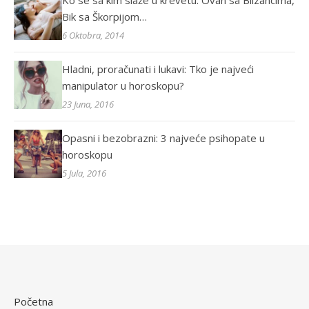
Ko se sa kim slaže u krevetu: Ovan sa Blizancima,
Bik sa Škorpijom…
6 Oktobra, 2014
Hladni, proračunati i lukavi: Tko je najveći
manipulator u horoskopu?
23 Juna, 2016
Opasni i bezobrazni: 3 najveće psihopate u
horoskopu
5 Jula, 2016
Početna