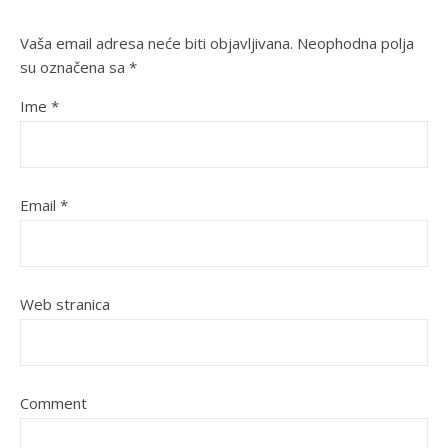
Vaša email adresa neće biti objavljivana.
Neophodna polja
su označena sa
*
Ime
*
Email
*
Web stranica
Comment