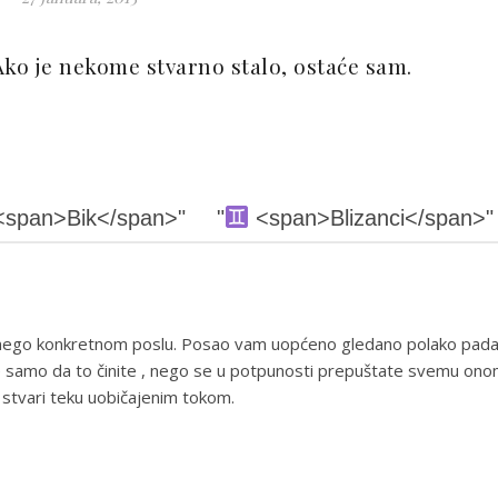
Ako je nekome stvarno stalo, ostaće sam.
span>Bik</span>"
"
<span>Blizanci</span>"
u nego konkretnom poslu. Posao vam uopćeno gledano polako pad
ne samo da to činite , nego se u potpunosti prepuštate svemu on
č, stvari teku uobičajenim tokom.