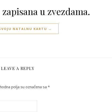
e zapisana u zvezdama.
 SVOJU NATALNU KARTU →
LEAVE A REPLY
odna polja su označena sa
*