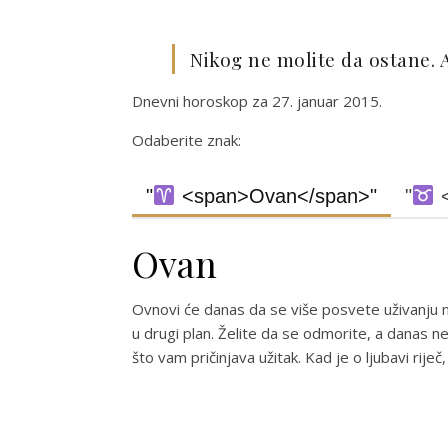
Nikog ne molite da ostane. 
Dnevni horoskop za 27. januar 2015.
Odaberite znak:
"
<span>Ovan</span>"
"
<
Ovan
Ovnovi će danas da se više posvete uživanj
u drugi plan. Želite da se odmorite, a danas 
što vam pričinjava užitak. Kad je o ljubavi rije