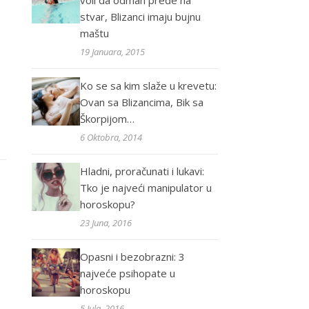
voli da odmah pređe na
stvar, Blizanci imaju bujnu
maštu
19 Januara, 2015
Ko se sa kim slaže u krevetu:
Ovan sa Blizancima, Bik sa
Škorpijom…
6 Oktobra, 2014
Hladni, proračunati i lukavi:
Tko je najveći manipulator u
horoskopu?
23 Juna, 2016
Opasni i bezobrazni: 3
najveće psihopate u
horoskopu
5 Jula, 2016