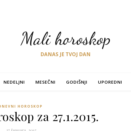
Mali horoskop
DANAS JE TVOJ DAN
NEDELJNI
MESEČNI
GODIŠNJI
UPOREDNI
DNEVNI HOROSKOP
oskop za 27.1.2015.
27 Januara, 2015