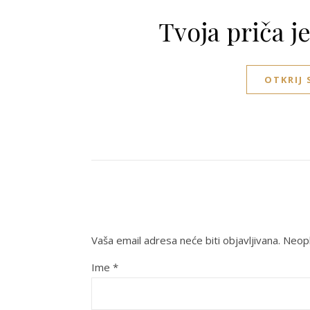
Tvoja priča j
OTKRIJ
Vaša email adresa neće biti objavljivana.
Neoph
Ime
*