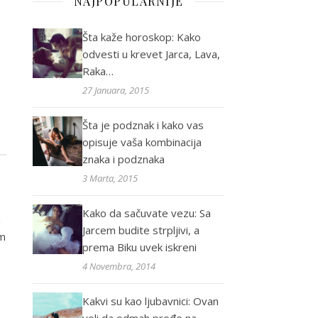
NAJPOPULARNIJE
Šta kaže horoskop: Kako
odvesti u krevet Jarca, Lava,
Raka…
27 Januara, 2015
Šta je podznak i kako vas
"
<span>Rak</span>"
"
<span>Lav</sp
opisuje vaša kombinacija
znaka i podznaka
3 Marta, 2015
Kako da sačuvate vezu: Sa
a
Jarcem budite strpljivi, a
om
prema Biku uvek iskreni
4 Novembra, 2014
Kakvi su kao ljubavnici: Ovan