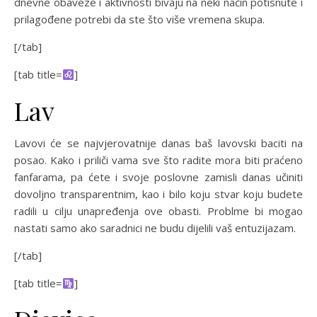
dnevne obaveze i aktivnosti bivaju na neki način potisnute i
prilagođene potrebi da ste što više vremena skupa.
[/tab]
[tab title=
]
Lav
Lavovi će se najvjerovatnije danas baš lavovski baciti na
posao. Kako i priliči vama sve što radite mora biti praćeno
fanfarama, pa ćete i svoje poslovne zamisli danas učiniti
dovoljno transparentnim, kao i bilo koju stvar koju budete
radili u cilju unapređenja ove obasti. Problme bi mogao
nastati samo ako saradnici ne budu dijelili vaš entuzijazam.
[/tab]
[tab title=
]