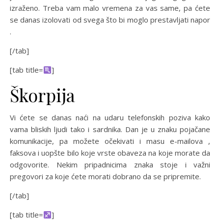
izraženo. Treba vam malo vremena za vas same, pa ćete
se danas izolovati od svega što bi moglo prestavljati napor
.
[/tab]
[tab title=
]
Škorpija
Vi ćete se danas naći na udaru telefonskih poziva kako
vama bliskih ljudi tako i sardnika. Dan je u znaku pojačane
komunikacije, pa možete očekivati i masu e-mailova ,
faksova i uopšte bilo koje vrste obaveza na koje morate da
odgovorite. Nekim pripadnicima znaka stoje i važni
pregovori za koje ćete morati dobrano da se pripremite.
[/tab]
[tab title=
]