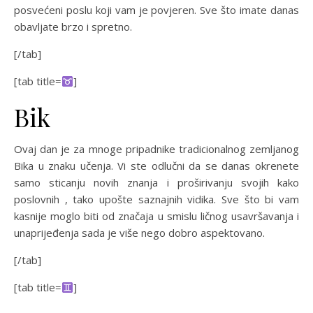
posvećeni poslu koji vam je povjeren. Sve što imate danas
obavljate brzo i spretno.
[/tab]
[tab title=
]
Bik
Ovaj dan je za mnoge pripadnike tradicionalnog zemljanog
Bika u znaku učenja. Vi ste odlučni da se danas okrenete
samo sticanju novih znanja i proširivanju svojih kako
poslovnih , tako upošte saznajnih vidika. Sve što bi vam
kasnije moglo biti od značaja u smislu ličnog usavršavanja i
unaprijeđenja sada je više nego dobro aspektovano.
[/tab]
[tab title=
]