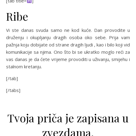
[tab title=
]
Ribe
Vi ste danas svuda samo ne kod kuće. Dan provodite u
druženju i okupljanju dragih osoba oko sebe. Prija vam
pažnja koju dobijate od strane dragih ljudi , kao i bilo koji vid
komunikacije sa njima. Ono što bi se ukratko moglo reći za
vas danas je da ćete vrijeme provoditi u uživanju, smijehu i
stalnom kretanju.
[/tab]
[/tabs]
Tvoja priča je zapisana u
zvezdama.