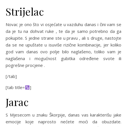
Strijelac
Novac je ono što vi osjećate u vazduhu danas i čini vam se
da je tu na dohvat ruke , te da je samo potrebno da ga
pokupite. S jedne strane ste u pravu , ali s druge, nastojte
da se ne upuštate u isuviše rizične kombinacije, jer koliko
god vam danas ovo polje bilo naglašeno, toliko vam je
naglašena i mogućnost gubitka određene svote ili
pogrešne procjene .
[/tab]
[tab title=
]
Jarac
S Mjesecom u znaku Škorpije, danas vas karakterišu jake
emocije koje naprosto nećete moći da obuzdate.