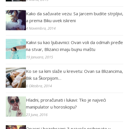
Kako da sačuvate vezu: Sa Jarcem budite strpljivi,
a prema Biku uvek iskreni
4 Novembra, 2014
Kakvi su kao ljubavnici: Ovan voli da odmah pređe
na stvar, Blizanci imaju bujnu maštu
19 Januara, 2015
Ko se sa kim slaže u krevetu: Ovan sa Blizancima,
Bik sa Škorpijom…
6 Oktobra, 2014
Hladni, proračunati i lukavi: Tko je najveći
manipulator u horoskopu?
23 Juna, 2016
Opasni i bezobrazni: 3 najveće psihopate u