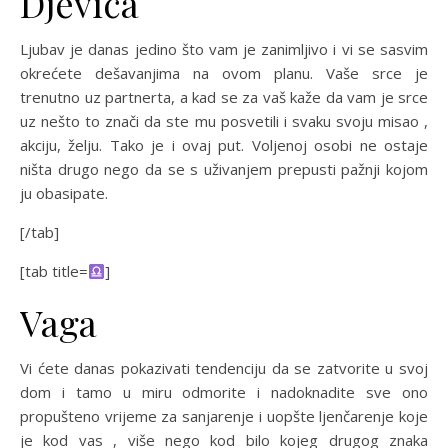
Djevica
Ljubav je danas jedino što vam je zanimljivo i vi se sasvim
okrećete dešavanjima na ovom planu. Vaše srce je
trenutno uz partnerta, a kad se za vaš kaže da vam je srce
uz nešto to znači da ste mu posvetili i svaku svoju misao ,
akciju, želju. Tako je i ovaj put. Voljenoj osobi ne ostaje
ništa drugo nego da se s uživanjem prepusti pažnji kojom
ju obasipate.
[/tab]
[tab title=
]
Vaga
Vi ćete danas pokazivati tendenciju da se zatvorite u svoj
dom i tamo u miru odmorite i nadoknadite sve ono
propušteno vrijeme za sanjarenje i uopšte ljenčarenje koje
je kod vas , više nego kod bilo kojeg drugog znaka