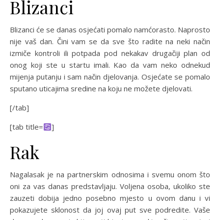
Blizanci
Blizanci će se danas osjećati pomalo namćorasto. Naprosto
nije vaš dan. Čini vam se da sve što radite na neki način
izmiče kontroli ili potpada pod nekakav drugačiji plan od
onog koji ste u startu imali. Kao da vam neko odnekud
mijenja putanju i sam način djelovanja. Osjećate se pomalo
sputano uticajima sredine na koju ne možete djelovati.
[/tab]
[tab title=
]
Rak
Nagalasak je na partnerskim odnosima i svemu onom što
oni za vas danas predstavljaju. Voljena osoba, ukoliko ste
zauzeti dobija jedno posebno mjesto u ovom danu i vi
pokazujete sklonost da joj ovaj put sve podredite. Vaše