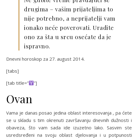
drugima – vašim prijateljima to
nije potrebno, a neprijatelji vam
ionako neće poverovati. Uradite
ono za šta u srcu osećate da je
ispravno.
Dnevni horoskop za 27. august 2014.
[tabs]
[tab title=”
”]
Ovan
Vama je danas posao jedina oblast interesovanja , pa ćete
se u skladu s tim okrenuti završavanju dnevnih dužnosti i
obaveza, što vam sada ide izuzetno lako. Sasvim ste
usredsređeni na svoju oblast djelovanja i u potpunosti