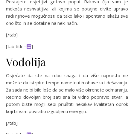
Postajete osjetljivi gotovo poput Rakova čija vam je
mekoća neshvatljiva, ali kojima se potajno divite upravo
radi njihove mogućnosti da tako lako i spontano iskažu sve
ono što ih se dotakne na neki način.
[/tab]
[tab title=
]
Vodolija
Osjećate da ste na rubu snaga i da više naprosto ne
možete da istrpite tempo nametnutih obaveza i dešavanja.
Za sada ne bi bilo loše da se malo više okrenete odmaranju.
Recimo dovoljan broj sati sna bi vidno popravio stvar, a
potom biste mogli sebi priuštiti nekakav kvalitetan obrok
koji bi vam povratio izgubljenu energiju.
[/tab]