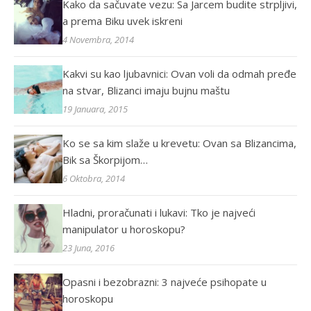
Kako da sačuvate vezu: Sa Jarcem budite strpljivi,
a prema Biku uvek iskreni
4 Novembra, 2014
Kakvi su kao ljubavnici: Ovan voli da odmah pređe
na stvar, Blizanci imaju bujnu maštu
19 Januara, 2015
Ko se sa kim slaže u krevetu: Ovan sa Blizancima,
Bik sa Škorpijom…
6 Oktobra, 2014
Hladni, proračunati i lukavi: Tko je najveći
manipulator u horoskopu?
23 Juna, 2016
Opasni i bezobrazni: 3 najveće psihopate u
horoskopu