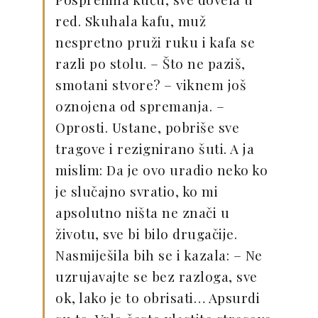
red. Skuhala kafu, muž
nespretno pruži ruku i kafa se
razli po stolu. – Što ne paziš,
smotani stvore? – viknem još
oznojena od spremanja. –
Oprosti. Ustane, pobriše sve
tragove i rezignirano šuti. A ja
mislim: Da je ovo uradio neko ko
je slučajno svratio, ko mi
apsolutno ništa ne znači u
životu, sve bi bilo drugačije.
Nasmiješila bih se i kazala: – Ne
uzrujavajte se bez razloga, sve
ok, lako je to obrisati… Apsurdi