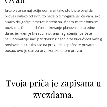
Iako biste se najradije odmarali tako što biste ovaj dan
proveli daleko od svih, to neće biti moguće jer će vam, ako
nikako drugačije, smetati barem sa učestalim telefonskim
pozivima. Dan je odličan za kovanje planova za naredne
dane, jer vam je kreativna strana naglašenija, pa ćete
najvjerovatnije naći par dobrih rješenja za budućnost vašeg
poslovanja. Ukoliko ste na pragu da započnete privatni
posao, ovo je dan za prve korake u tom pravcu.
Tvoja priča je zapisana u
zvezdama.