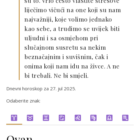
su to. Vrlo često vlastite stresove
liječimo vičući na one koji su nam
najvažniji, koje volimo jednako
kao sebe, a trudimo se uvijek biti
uljudni i sa osmjehom pri
slučajnom susretu sa nekim
beznačajnim i suvišnim, čak i
onima koji nam idu na živce. A ne
bi trebali. Ne bi smjeli.
Dnevni horoskop za 27. jul 2025.
Odaberite znak:
Ovan