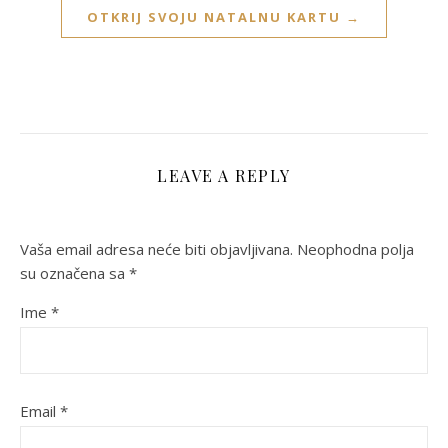
OTKRIJ SVOJU NATALNU KARTU →
LEAVE A REPLY
Vaša email adresa neće biti objavljivana.
Neophodna polja
su označena sa
*
Ime
*
Email
*