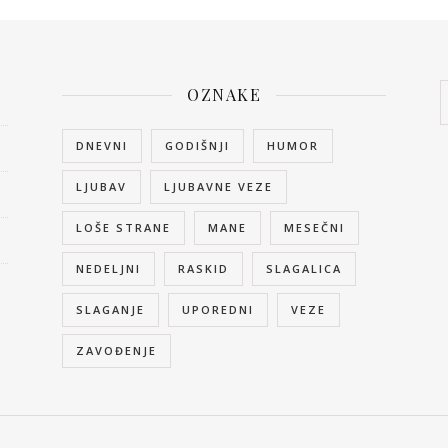
OZNAKE
DNEVNI
GODIŠNJI
HUMOR
LJUBAV
LJUBAVNE VEZE
LOŠE STRANE
MANE
MESEČNI
NEDELJNI
RASKID
SLAGALICA
SLAGANJE
UPOREDNI
VEZE
ZAVOĐENJE