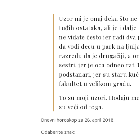
Uzor mi je onaj deka što ne z
tuđih ostataka, ali je i dalj
ne viđate često jer radi dva 
da vodi decu u park na ljulj
razredu da je drugačiji, a on
sestri, jer je oca odneo rat.
podstanari, jer su staru kuć
fakultet u velikom gradu.
To su moji uzori. Hodaju me
su veći od toga.
Dnevni horoskop za 28. april 2018.
Odaberite znak: