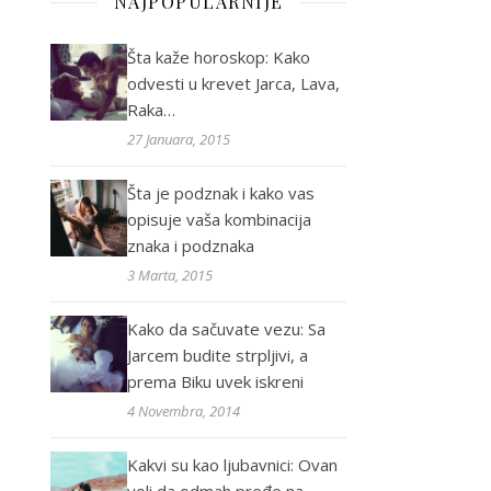
NAJPOPULARNIJE
Šta kaže horoskop: Kako
odvesti u krevet Jarca, Lava,
Raka…
27 Januara, 2015
Šta je podznak i kako vas
opisuje vaša kombinacija
znaka i podznaka
3 Marta, 2015
Kako da sačuvate vezu: Sa
Jarcem budite strpljivi, a
prema Biku uvek iskreni
4 Novembra, 2014
Kakvi su kao ljubavnici: Ovan