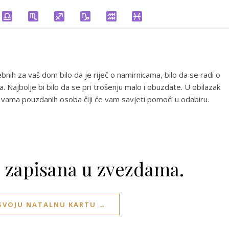
ebnih za vaš dom bilo da je riječ o namirnicama, bilo da se radi o
a. Najbolje bi bilo da se pri trošenju malo i obuzdate. U obilazak
vu vama pouzdanih osoba čiji će vam savjeti pomoći u odabiru.
e zapisana u zvezdama.
 SVOJU NATALNU KARTU →