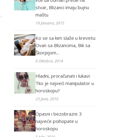
voli da odmah pređe na
stvar, Blizanci imaju bujnu
maštu
19 Januara, 2015
Ko se sa kim slaže u krevetu:
Ovan sa Blizancima, Bik sa
Škorpijom…
6 Oktobra, 2014
Hladni, proračunati i lukavi:
Tko je najveći manipulator u
horoskopu?
23 Juna, 2016
Opasni i bezobrazni: 3
najveće psihopate u
horoskopu
5 Jula, 2016