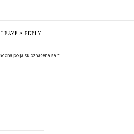
LEAVE A REPLY
odna polja su označena sa
*