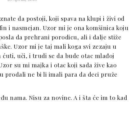
nate da postoji, koji spava na klupi i živi od
e fin i nasmejan. Uzor mi je ona komšinica koju
posla da prehrani porodicu, ali i dalje stiže
aške. Uzor mi je taj mali koga svi zezaju u
 ćuti, uči, i trudi se da bude otac mlađoj
 Uzor su mi majka i otac koji sada žive kao
u prodali ne bi li imali para da deci pruže
đu nama. Nisu za novine. A i šta će im to kad