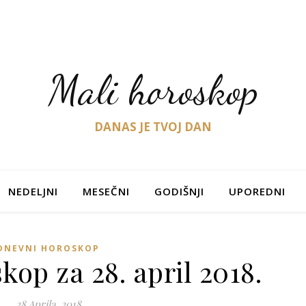
Mali horoskop
DANAS JE TVOJ DAN
NEDELJNI
MESEČNI
GODIŠNJI
UPOREDNI
DNEVNI HOROSKOP
op za 28. april 2018.
28 Aprila, 2018