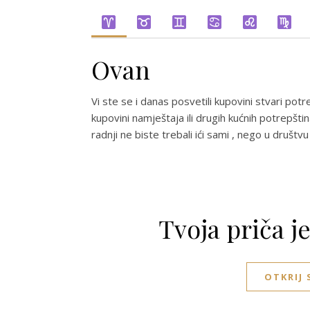
Ovan
Vi ste se i danas posvetili kupovini stvari potr
kupovini namještaja ili drugih kućnih potrepštin
radnji ne biste trebali ići sami , nego u društ
Tvoja priča j
OTKRIJ