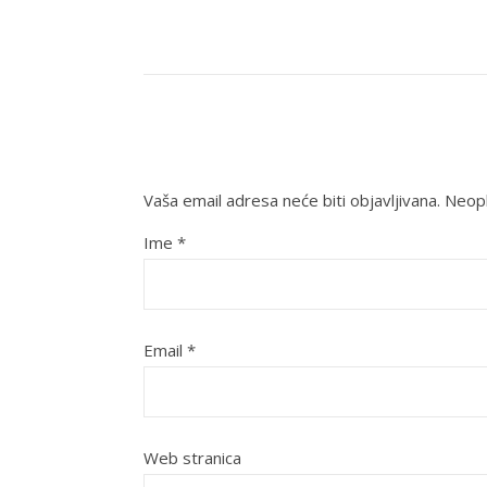
Vaša email adresa neće biti objavljivana.
Neoph
Ime
*
Email
*
Web stranica