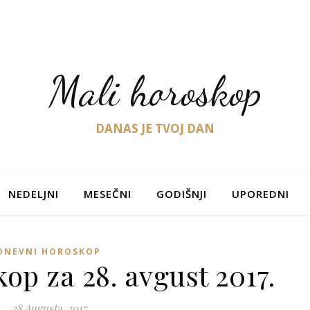
Mali horoskop
DANAS JE TVOJ DAN
NEDELJNI
MESEČNI
GODIŠNJI
UPOREDNI
DNEVNI HOROSKOP
op za 28. avgust 2017.
28 Augusta, 2017