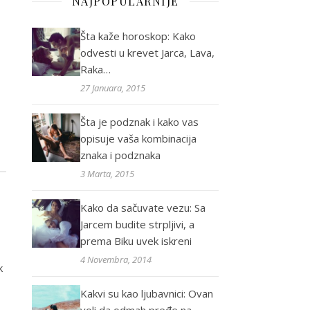
NAJPOPULARNIJE
Šta kaže horoskop: Kako
odvesti u krevet Jarca, Lava,
Raka…
27 Januara, 2015
Šta je podznak i kako vas
opisuje vaša kombinacija
znaka i podznaka
3 Marta, 2015
Kako da sačuvate vezu: Sa
Jarcem budite strpljivi, a
prema Biku uvek iskreni
4 Novembra, 2014
k
Kakvi su kao ljubavnici: Ovan