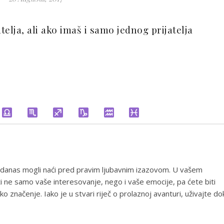
telja, ali ako imaš i samo jednog prijatelja
 danas mogli naći pred pravim ljubavnim izazovom. U vašem
i ne samo vaše interesovanje, nego i vaše emocije, pa ćete biti
o značenje. Iako je u stvari riječ o prolaznoj avanturi, uživajte do