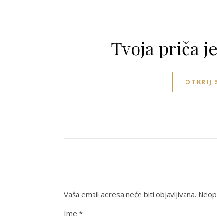
Tvoja priča j
OTKRIJ
Vaša email adresa neće biti objavljivana.
Neoph
Ime
*