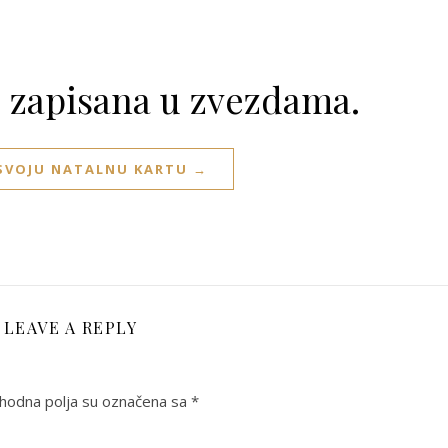
e zapisana u zvezdama.
 SVOJU NATALNU KARTU →
LEAVE A REPLY
odna polja su označena sa
*