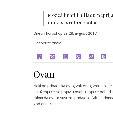
Možeš imati i hiljadu neprija
onda si sretna osoba.
Dnevni horoskop za 28. avgust 2017.
Odaberite znak:
Ovan
Neki od pripadnika ovog vatrenog znaka bi se
okruženju će se pojaviti osoba koja će pobudit
skloni da ovom susretu pridajete čak i sudbinsk
god ona traje.