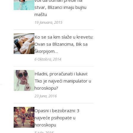
voli da odmah pređe na
stvar, Blizanci imaju bujnu
maštu
19 Januara, 2015
Ko se sa kim slaže u krevetu:
Ovan sa Blizancima, Bik sa
Škorpijom…
6 Oktobra, 2014
Hladni, proračunati i lukavi:
Tko je najveći manipulator u
horoskopu?
23 Juna, 2016
Opasni i bezobrazni: 3
najveće psihopate u
horoskopu
5 Jula, 2016