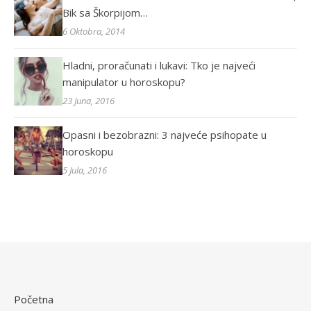
Bik sa Škorpijom…
6 Oktobra, 2014
Hladni, proračunati i lukavi: Tko je najveći
manipulator u horoskopu?
23 Juna, 2016
Opasni i bezobrazni: 3 najveće psihopate u
horoskopu
5 Jula, 2016
Početna