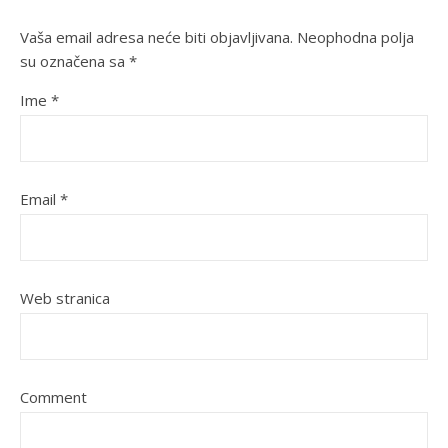
Vaša email adresa neće biti objavljivana.
Neophodna polja
su označena sa
*
Ime
*
Email
*
Web stranica
Comment