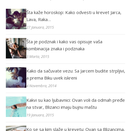
Šta kaže horoskop: Kako odvesti u krevet Jarca,
Lava, Raka…
27 Januara, 2015
Šta je podznak i kako vas opisuje vaša
kombinacija znaka i podznaka
3 Marta, 2015
Kako da sačuvate vezu: Sa Jarcem budite strpljivi,
a prema Biku uvek iskreni
4 Novembra, 2014
Kakvi su kao ljubavnici: Ovan voli da odmah pređe
na stvar, Blizanci imaju bujnu maštu
19 Januara, 2015
Ko se sa kim slaže u krevetu: Ovan sa Blizancima,