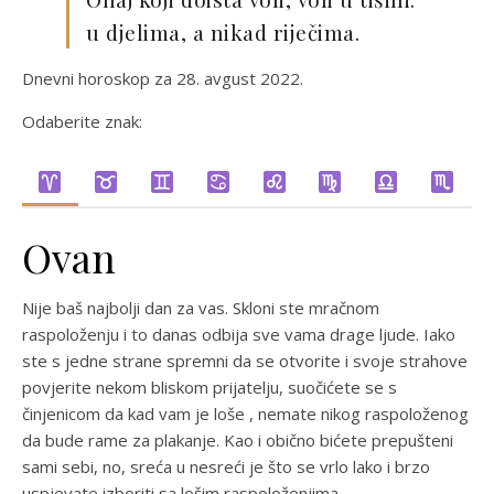
u djelima, a nikad riječima.
Dnevni horoskop za 28. avgust 2022.
Odaberite znak:
Ovan
Nije baš najbolji dan za vas. Skloni ste mračnom
raspoloženju i to danas odbija sve vama drage ljude. Iako
ste s jedne strane spremni da se otvorite i svoje strahove
povjerite nekom bliskom prijatelju, suočićete se s
činjenicom da kad vam je loše , nemate nikog raspoloženog
da bude rame za plakanje. Kao i obično bićete prepušteni
sami sebi, no, sreća u nesreći je što se vrlo lako i brzo
uspjevate izboriti sa lošim raspoloženjima.