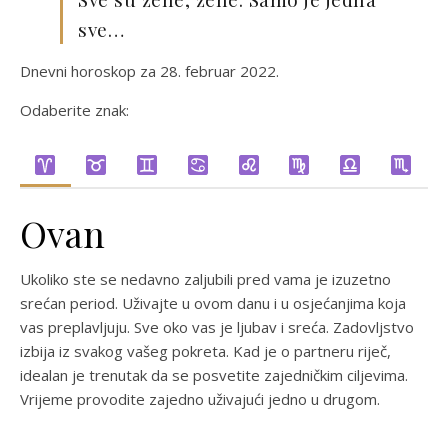
sve…
Dnevni horoskop za 28. februar 2022.
Odaberite znak:
Ovan
Ukoliko ste se nedavno zaljubili pred vama je izuzetno
srećan period. Uživajte u ovom danu i u osjećanjima koja
vas preplavljuju. Sve oko vas je ljubav i sreća. Zadovljstvo
izbija iz svakog vašeg pokreta. Kad je o partneru riječ,
idealan je trenutak da se posvetite zajedničkim ciljevima.
Vrijeme provodite zajedno uživajući jedno u drugom.