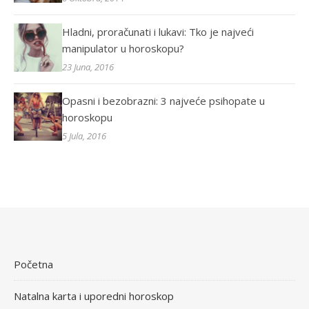
Hladni, proračunati i lukavi: Tko je najveći
manipulator u horoskopu?
23 Juna, 2016
Opasni i bezobrazni: 3 najveće psihopate u
horoskopu
5 Jula, 2016
Početna
Natalna karta i uporedni horoskop