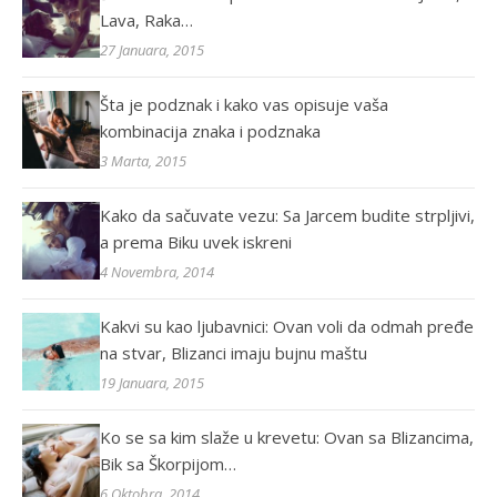
Lava, Raka…
27 Januara, 2015
Šta je podznak i kako vas opisuje vaša
kombinacija znaka i podznaka
3 Marta, 2015
Kako da sačuvate vezu: Sa Jarcem budite strpljivi,
a prema Biku uvek iskreni
4 Novembra, 2014
Kakvi su kao ljubavnici: Ovan voli da odmah pređe
na stvar, Blizanci imaju bujnu maštu
19 Januara, 2015
Ko se sa kim slaže u krevetu: Ovan sa Blizancima,
Bik sa Škorpijom…
6 Oktobra, 2014