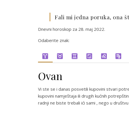
Fali mi jedna poruka, ona št
Dnevni horoskop za 28. maj 2022.
Odaberite znak:
Ovan
Vi ste se i danas posvetili kupovini stvari potr
kupovini namještaja ili drugih kućnih potrepštin
radnji ne biste trebali ići sami , nego u društ