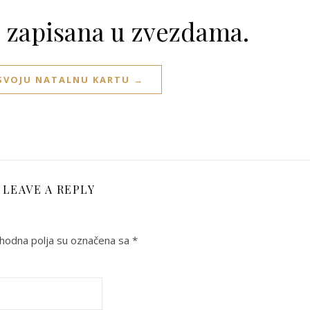
e zapisana u zvezdama.
 SVOJU NATALNU KARTU →
LEAVE A REPLY
odna polja su označena sa
*