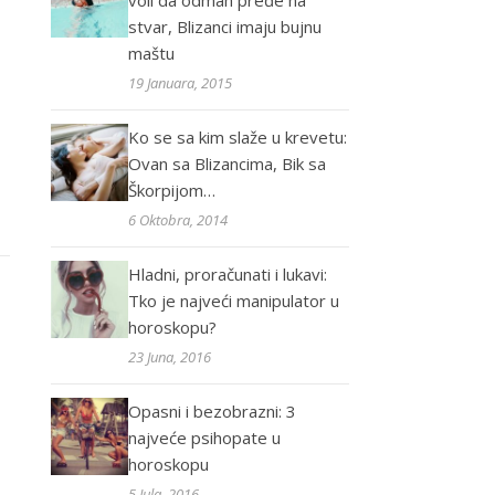
voli da odmah pređe na
stvar, Blizanci imaju bujnu
maštu
19 Januara, 2015
Ko se sa kim slaže u krevetu:
Ovan sa Blizancima, Bik sa
Škorpijom…
6 Oktobra, 2014
Hladni, proračunati i lukavi:
Tko je najveći manipulator u
horoskopu?
23 Juna, 2016
Opasni i bezobrazni: 3
najveće psihopate u
horoskopu
5 Jula, 2016