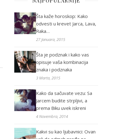
NAJPOPULARNIJE
Šta kaže horoskop: Kako
odvesti u krevet Jarca, Lava,
Raka…
27 Januara, 2015
Šta je podznak i kako vas
opisuje vaša kombinacija
znaka i podznaka
3 Marta, 2015
Kako da sačuvate vezu: Sa
Jarcem budite strpljivi, a
prema Biku uvek iskreni
4 Novembra, 2014
Kakvi su kao ljubavnici: Ovan