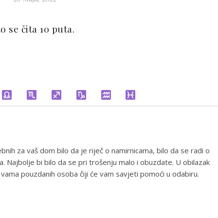
o se čita 10 puta.
ebnih za vaš dom bilo da je riječ o namirnicama, bilo da se radi o
a. Najbolje bi bilo da se pri trošenju malo i obuzdate. U obilazak
vu vama pouzdanih osoba čiji će vam savjeti pomoći u odabiru.