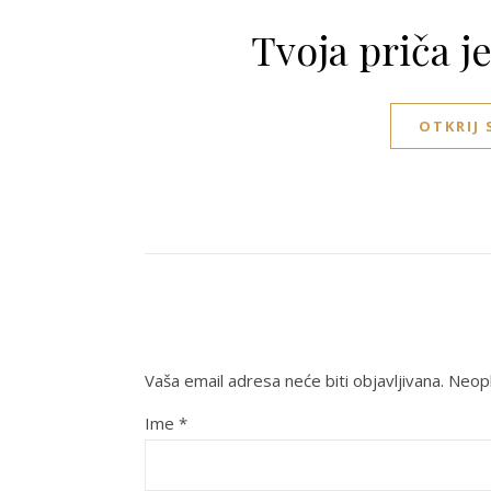
Tvoja priča j
OTKRIJ
Vaša email adresa neće biti objavljivana.
Neoph
Ime
*