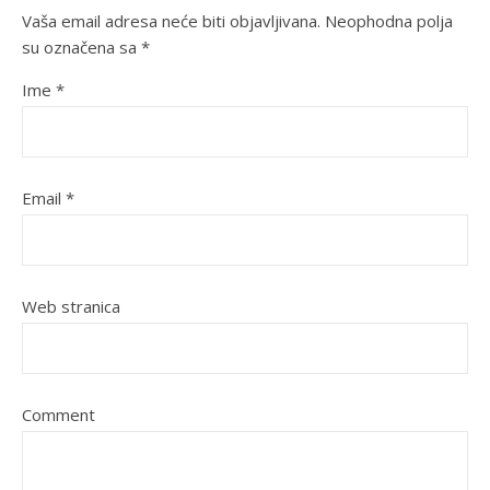
Vaša email adresa neće biti objavljivana.
Neophodna polja
su označena sa
*
Ime
*
Email
*
Web stranica
Comment