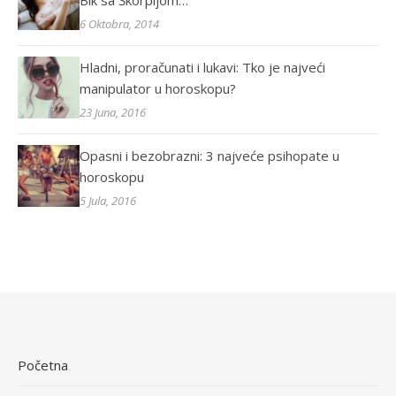
Bik sa Škorpijom…
6 Oktobra, 2014
Hladni, proračunati i lukavi: Tko je najveći
manipulator u horoskopu?
23 Juna, 2016
Opasni i bezobrazni: 3 najveće psihopate u
horoskopu
5 Jula, 2016
Početna