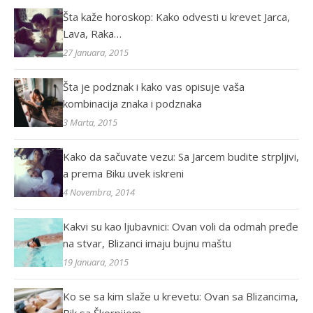
Šta kaže horoskop: Kako odvesti u krevet Jarca,
Lava, Raka…
27 Januara, 2015
Šta je podznak i kako vas opisuje vaša
kombinacija znaka i podznaka
3 Marta, 2015
Kako da sačuvate vezu: Sa Jarcem budite strpljivi,
a prema Biku uvek iskreni
4 Novembra, 2014
Kakvi su kao ljubavnici: Ovan voli da odmah pređe
na stvar, Blizanci imaju bujnu maštu
19 Januara, 2015
Ko se sa kim slaže u krevetu: Ovan sa Blizancima,