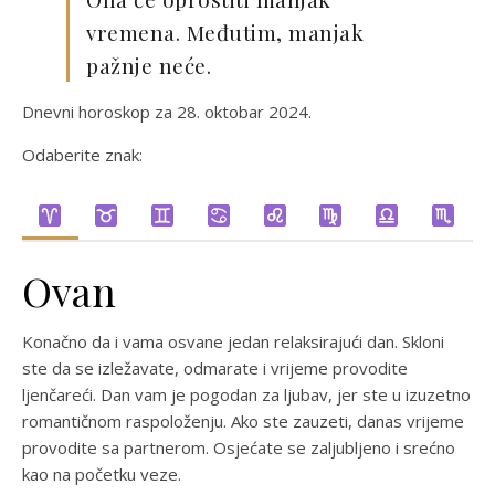
vremena. Međutim, manjak
pažnje neće.
Dnevni horoskop za 28. oktobar 2024.
Odaberite znak:
Ovan
Konačno da i vama osvane jedan relaksirajući dan. Skloni
ste da se izležavate, odmarate i vrijeme provodite
ljenčareći. Dan vam je pogodan za ljubav, jer ste u izuzetno
romantičnom raspoloženju. Ako ste zauzeti, danas vrijeme
provodite sa partnerom. Osjećate se zaljubljeno i srećno
kao na početku veze.