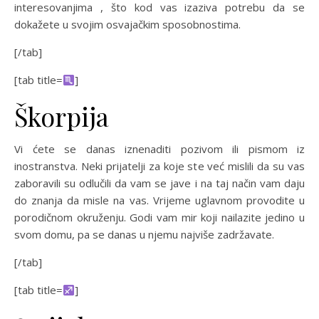
interesovanjima , što kod vas izaziva potrebu da se
dokažete u svojim osvajačkim sposobnostima.
[/tab]
[tab title=
]
Škorpija
Vi ćete se danas iznenaditi pozivom ili pismom iz
inostranstva. Neki prijatelji za koje ste već mislili da su vas
zaboravili su odlučili da vam se jave i na taj način vam daju
do znanja da misle na vas. Vrijeme uglavnom provodite u
porodičnom okruženju. Godi vam mir koji nailazite jedino u
svom domu, pa se danas u njemu najviše zadržavate.
[/tab]
[tab title=
]