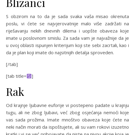
Blizanci
S obzirom na to da je sada svaka vaša misao okrenuta
poslu, vi ćete se najvjerovatnije malo više zadržati na
riješavanju nekih dnevnih dilema i uopšte obaveza koje
imate u poslovnom smislu. Za sada vam je najvažnije da je
u ovoj oblasti ispunjen kriterijum koji ste sebi zacrtali, kao i
da je plan koji imate do najsitnijih detalja sproveden.
[/tab]
[tab title=
]
Rak
Od krajnje ljubavne euforije vi postepeno padate u krajnju
tugu, ali ne zbog ljubavi, već zbog osjećanja nemoći koje
vas sada prožima. Imate mnoštvo obaveza koje ćete na
neki način morati da ispoštujete, ali su vam rokovi izuzetno
kratki i vi se već pribojavate da niste na nivou akcije koja je