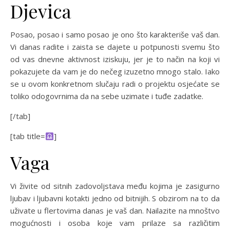
Djevica
Posao, posao i samo posao je ono što karakteriše vaš dan.
Vi danas radite i zaista se dajete u potpunosti svemu što
od vas dnevne aktivnost iziskuju, jer je to način na koji vi
pokazujete da vam je do nečeg izuzetno mnogo stalo. Iako
se u ovom konkretnom slučaju radi o projektu osjećate se
toliko odogovrnima da na sebe uzimate i tuđe zadatke.
[/tab]
[tab title=
]
Vaga
Vi živite od sitnih zadovoljstava među kojima je zasigurno
ljubav i ljubavni kotakti jedno od bitnijih. S obzirom na to da
uživate u flertovima danas je vaš dan. Nailazite na mnoštvo
mogućnosti i osoba koje vam prilaze sa različitim