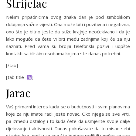
Strijelac
Nekim pripadnicima ovog znaka dan je pod simbolikom
dobijanja važne vijesti. Ona može biti i pozitivna i negativna,
ono što je bitno jeste da stiže krajnje neočekivano i da je
lako moguće da ćete vi biti među zadnjima koji će za nju
saznati. Pred vama su brojni telefonski pozivi i uopšte
kontakti sa bliskim osobama kojima ste danas potrebni.
[/tab]
[tab title=
]
Jarac
Vaš primarni interes kada se o budućnosti i svim planovima
koje za nju imate radi jeste novac. Oko njega se sve vrti,
pa između ostalog i to kuda ćete da usmjerite svoje dalje
djelovanje i aktivnosti. Danas pokušavate da tu misao sebi
stavite kao vodilju za sve što budete radili ili uopšte za sve