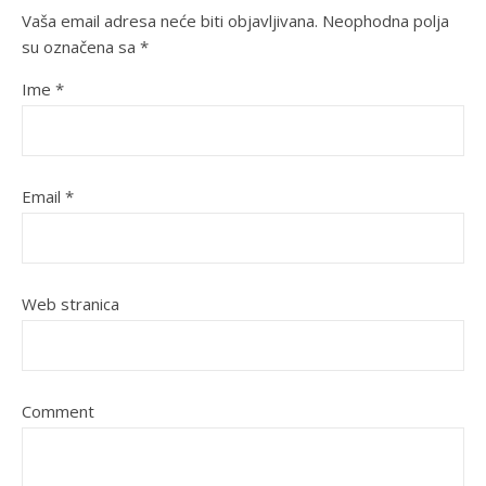
Vaša email adresa neće biti objavljivana.
Neophodna polja
su označena sa
*
Ime
*
Email
*
Web stranica
Comment