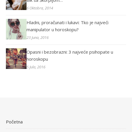
Bik sa Škorpijom…
6 Oktobra, 2014
Hladni, proračunati i lukavi: Tko je najveći
manipulator u horoskopu?
23 Juna, 2016
Opasni i bezobrazni: 3 najveće psihopate u
horoskopu
5 Jula, 2016
Početna