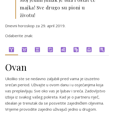
majka! Sve drugo su pioni u
životu!
Dnevni horoskop za 29. april 2019.
Odaberite znak:
Ovan
Ukoliko ste se nedavno zaljubili pred vama je izuzetno
srećan period. Uživajte u ovom danu i u osjećanjima koja
vas preplavljuju. Sve oko vas je ljubav i sreća. Zadovljstvo
izbija iz svakog vašeg pokreta. Kad je o partneru riječ,
idealan je trenutak da se posvetite zajedničkim ciljevima.
Vrijeme provodite zajedno uživajući jedno u drugom.