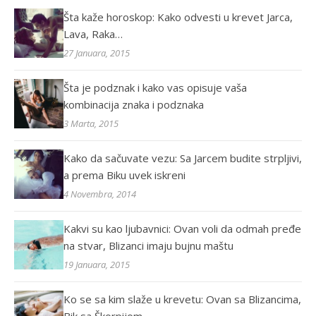
Šta kaže horoskop: Kako odvesti u krevet Jarca,
Lava, Raka…
27 Januara, 2015
Šta je podznak i kako vas opisuje vaša
kombinacija znaka i podznaka
3 Marta, 2015
Kako da sačuvate vezu: Sa Jarcem budite strpljivi,
a prema Biku uvek iskreni
4 Novembra, 2014
Kakvi su kao ljubavnici: Ovan voli da odmah pređe
na stvar, Blizanci imaju bujnu maštu
19 Januara, 2015
Ko se sa kim slaže u krevetu: Ovan sa Blizancima,