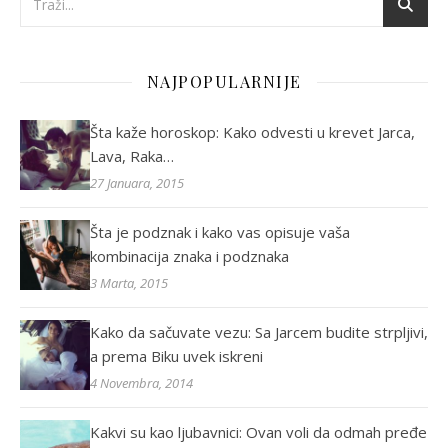
NAJPOPULARNIJE
Šta kaže horoskop: Kako odvesti u krevet Jarca,
Lava, Raka…
27 Januara, 2015
Šta je podznak i kako vas opisuje vaša
kombinacija znaka i podznaka
3 Marta, 2015
Kako da sačuvate vezu: Sa Jarcem budite strpljivi,
a prema Biku uvek iskreni
4 Novembra, 2014
Kakvi su kao ljubavnici: Ovan voli da odmah pređe