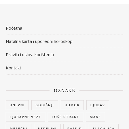
Početna
Natalna karta i uporedni horoskop
Pravila i uslovi korištenja
Kontakt
OZNAKE
DNEVNI
GODIŠNJI
HUMOR
LJUBAV
LJUBAVNE VEZE
LOŠE STRANE
MANE
MESEČNI
NEDELJNI
RASKID
SLAGALICA