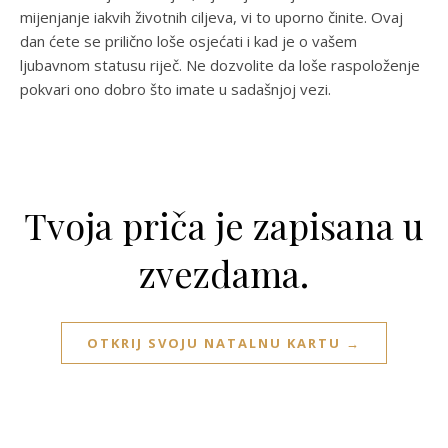
mijenjanje iakvih životnih ciljeva, vi to uporno činite. Ovaj
dan ćete se prilično loše osjećati i kad je o vašem
ljubavnom statusu riječ. Ne dozvolite da loše raspoloženje
pokvari ono dobro što imate u sadašnjoj vezi.
Tvoja priča je zapisana u
zvezdama.
OTKRIJ SVOJU NATALNU KARTU →