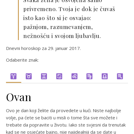
privremeno. Tvoja je dok je čuvaš
isto kao što si je osvajao:
pažnjom, razumevanjem,
nežnošću i svojom ljubavlju.
Dnevni horoskop za 29. januar 2017.
Odaberite znak:
Ovan
Ovo je dan koji želite da provedete u kući. Niste najbolje
volje, pa ćete se baciti u misli o tome šta sve možete i
trebate da popravite u životu. Iako ste svjesni da trenutak
kad se ne osjećate bajno, nije najidealniji da se date u