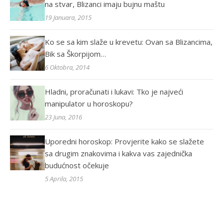
na stvar, Blizanci imaju bujnu maštu
19 Januara, 2015
Ko se sa kim slaže u krevetu: Ovan sa Blizancima,
Bik sa Škorpijom…
6 Oktobra, 2014
Hladni, proračunati i lukavi: Tko je najveći
manipulator u horoskopu?
23 Juna, 2016
Uporedni horoskop: Provjerite kako se slažete
sa drugim znakovima i kakva vas zajednička
budućnost očekuje
5 Aprila, 2015