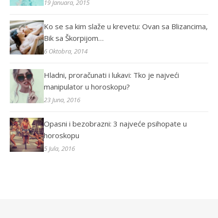
19 Januara, 2015
Ko se sa kim slaže u krevetu: Ovan sa Blizancima,
Bik sa Škorpijom…
6 Oktobra, 2014
Hladni, proračunati i lukavi: Tko je najveći
manipulator u horoskopu?
23 Juna, 2016
Opasni i bezobrazni: 3 najveće psihopate u
horoskopu
5 Jula, 2016