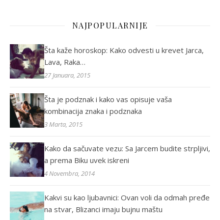
NAJPOPULARNIJE
Šta kaže horoskop: Kako odvesti u krevet Jarca,
Lava, Raka…
27 Januara, 2015
Šta je podznak i kako vas opisuje vaša
kombinacija znaka i podznaka
3 Marta, 2015
Kako da sačuvate vezu: Sa Jarcem budite strpljivi,
a prema Biku uvek iskreni
4 Novembra, 2014
Kakvi su kao ljubavnici: Ovan voli da odmah pređe
na stvar, Blizanci imaju bujnu maštu