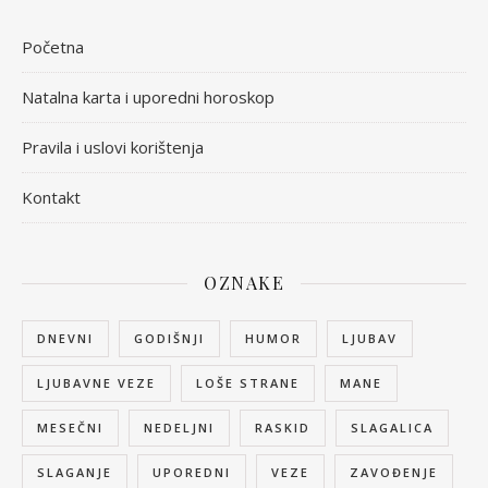
Početna
Natalna karta i uporedni horoskop
Pravila i uslovi korištenja
Kontakt
OZNAKE
DNEVNI
GODIŠNJI
HUMOR
LJUBAV
LJUBAVNE VEZE
LOŠE STRANE
MANE
MESEČNI
NEDELJNI
RASKID
SLAGALICA
SLAGANJE
UPOREDNI
VEZE
ZAVOĐENJE