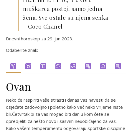
muškarca postoji samo jedna
žena. Sve ostale su njena senka.
– Coco Chanel
Dnevni horoskop za 29. jun 2023.
Odaberite znak:
Ovan
Neko će raspiriti vaše strasti i danas vas navesti da se
osjećate zadovoljno i poletno kako već neko vrijeme niste
bili.Četvrtak bi za vas mogao biti dan u kom ćete se
opredjeliti za nešto novo i sasvim neuobičajeno za vas.
Kako vašem temperamentu odgovaraju sportske discipline