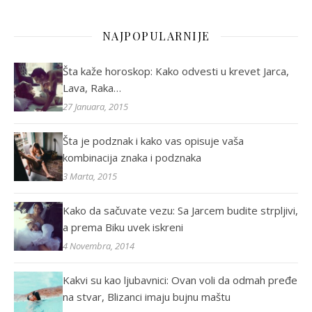
NAJPOPULARNIJE
Šta kaže horoskop: Kako odvesti u krevet Jarca,
Lava, Raka…
27 Januara, 2015
Šta je podznak i kako vas opisuje vaša
kombinacija znaka i podznaka
3 Marta, 2015
Kako da sačuvate vezu: Sa Jarcem budite strpljivi,
a prema Biku uvek iskreni
4 Novembra, 2014
Kakvi su kao ljubavnici: Ovan voli da odmah pređe
na stvar, Blizanci imaju bujnu maštu