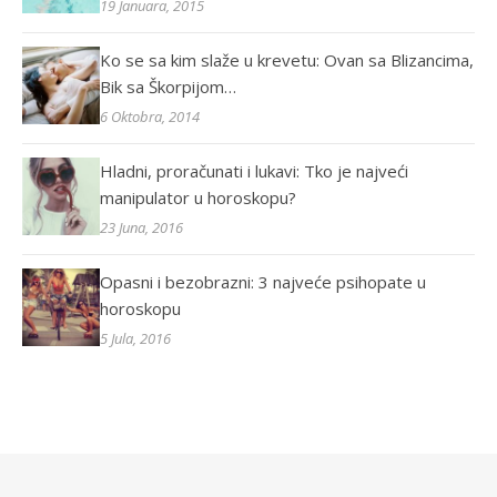
19 Januara, 2015
Ko se sa kim slaže u krevetu: Ovan sa Blizancima,
Bik sa Škorpijom…
6 Oktobra, 2014
Hladni, proračunati i lukavi: Tko je najveći
manipulator u horoskopu?
23 Juna, 2016
Opasni i bezobrazni: 3 najveće psihopate u
horoskopu
5 Jula, 2016