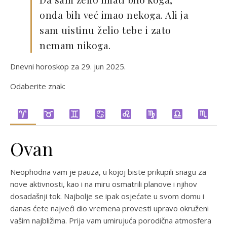
onda bih već imao nekoga. Ali ja
sam uistinu želio tebe i zato
nemam nikoga.
Dnevni horoskop za 29. jun 2025.
Odaberite znak:
Ovan
Neophodna vam je pauza, u kojoj biste prikupili snagu za
nove aktivnosti, kao i na miru osmatrili planove i njihov
dosadašnji tok. Najbolje se ipak osjećate u svom domu i
danas ćete najveći dio vremena provesti upravo okruženi
vašim najbližima. Prija vam umirujuća porodična atmosfera