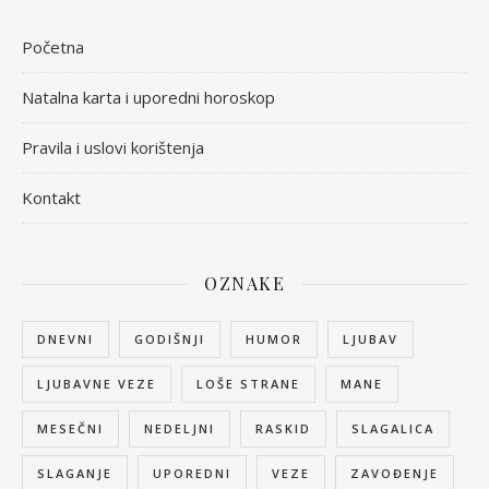
Početna
Natalna karta i uporedni horoskop
Pravila i uslovi korištenja
Kontakt
OZNAKE
DNEVNI
GODIŠNJI
HUMOR
LJUBAV
LJUBAVNE VEZE
LOŠE STRANE
MANE
MESEČNI
NEDELJNI
RASKID
SLAGALICA
SLAGANJE
UPOREDNI
VEZE
ZAVOĐENJE