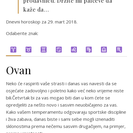
prodavnicu. Držite mi palčeve da
kaže da…
Dnevni horoskop za 29. mart 2018.
Odaberite znak:
Ovan
Neko će raspiriti vaše strasti i danas vas navesti da se
osjećate zadovoljno i poletno kako već neko vrijeme niste
bili.Četvrtak bi za vas mogao biti dan u kom ćete se
opredjeliti za nešto novo i sasvim neuobičajeno za vas.
Kako vašem temperamentu odgovaraju sportske discipline
i živa zabava, danas biste i sami sebe mogli iznenaditi
sklonostima prema nečemu sasvim drugačijem, na primjer,