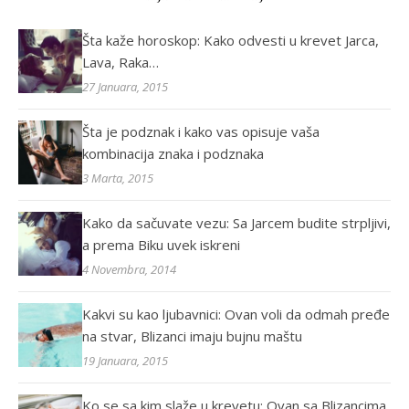
Šta kaže horoskop: Kako odvesti u krevet Jarca,
Lava, Raka…
27 Januara, 2015
Šta je podznak i kako vas opisuje vaša
kombinacija znaka i podznaka
3 Marta, 2015
Kako da sačuvate vezu: Sa Jarcem budite strpljivi,
a prema Biku uvek iskreni
4 Novembra, 2014
Kakvi su kao ljubavnici: Ovan voli da odmah pređe
na stvar, Blizanci imaju bujnu maštu
19 Januara, 2015
Ko se sa kim slaže u krevetu: Ovan sa Blizancima,