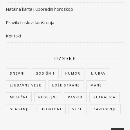
Natalna karta i uporedni horoskop
Pravila i uslovi korištenja
Kontakt
OZNAKE
DNEVNI
GODIŠNJI
HUMOR
LJUBAV
LJUBAVNE VEZE
LOŠE STRANE
MANE
MESEČNI
NEDELJNI
RASKID
SLAGALICA
SLAGANJE
UPOREDNI
VEZE
ZAVOĐENJE