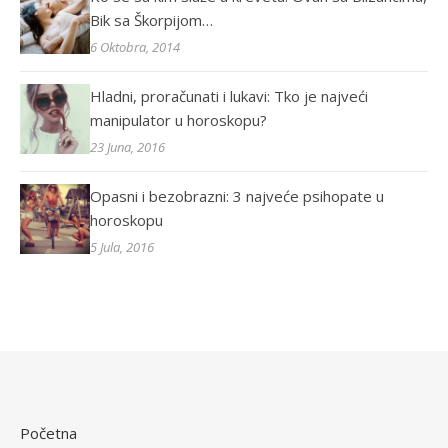
Bik sa Škorpijom…
6 Oktobra, 2014
Hladni, proračunati i lukavi: Tko je najveći
manipulator u horoskopu?
23 Juna, 2016
Opasni i bezobrazni: 3 najveće psihopate u
horoskopu
5 Jula, 2016
Početna