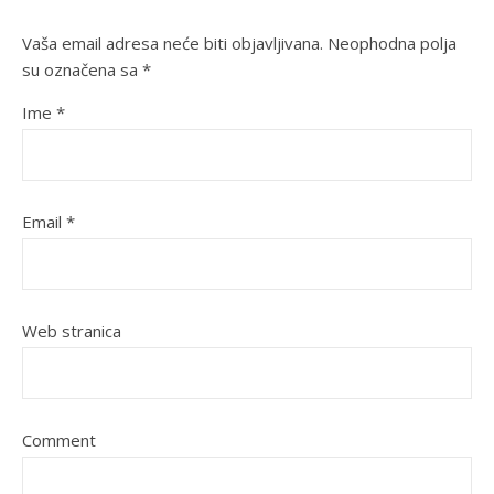
Vaša email adresa neće biti objavljivana.
Neophodna polja
su označena sa
*
Ime
*
Email
*
Web stranica
Comment