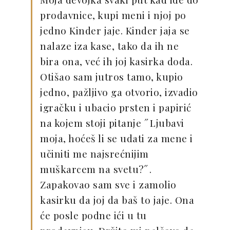
prodavnice, kupi meni i njoj po
jedno Kinder jaje. Kinder jaja se
nalaze iza kase, tako da ih ne
bira ona, već ih joj kasirka doda.
Otišao sam jutros tamo, kupio
jedno, pažljivo ga otvorio, izvadio
igračku i ubacio prsten i papirić
na kojem stoji pitanje ˝Ljubavi
moja, hoćeš li se udati za mene i
učiniti me najsrećnijim
muškarcem na svetu?˝.
Zapakovao sam sve i zamolio
kasirku da joj da baš to jaje. Ona
će posle podne ići u tu