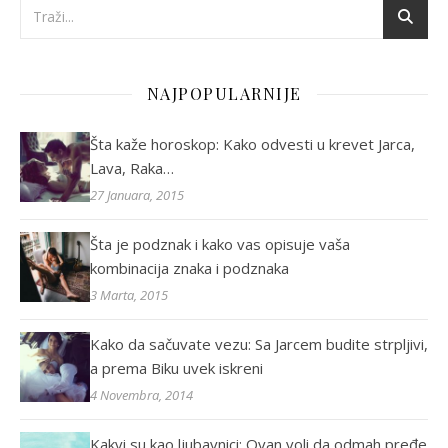
NAJPOPULARNIJE
Šta kaže horoskop: Kako odvesti u krevet Jarca,
Lava, Raka…
27 Januara, 2015
Šta je podznak i kako vas opisuje vaša
kombinacija znaka i podznaka
3 Marta, 2015
Kako da sačuvate vezu: Sa Jarcem budite strpljivi,
a prema Biku uvek iskreni
4 Novembra, 2014
Kakvi su kao ljubavnici: Ovan voli da odmah pređe