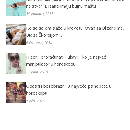
na stvar, Blizanci imaju bujnu maštu
19 Januara, 2015
Ko se sa kim slaže u krevetu: Ovan sa Blizancima,
Bik sa Škorpijom…
6 Oktobra, 2014
Hladni, proračunati i lukavi: Tko je najveći
manipulator u horoskopu?
23 Juna, 2016
Opasni i bezobrazni: 3 najveće psihopate u
horoskopu
5 Jula, 2016