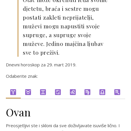
djetetu, braća i sestre mogu
postati zakleti neprijatelji,
muževi mogu napustiti svoje
supruge, a supruge svoje
muževe. Jedino majčina ljubav
sve to preživi.
Dnevni horoskop za 29. mart 2019.
Odaberite znak:
Ovan
Preosjetljivi ste i skloni da sve doživljavate isuviše lično. I