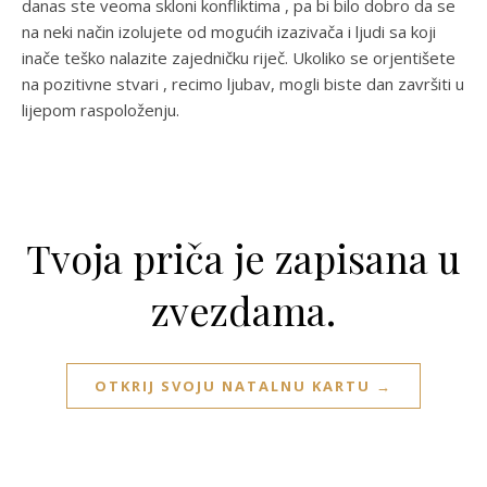
danas ste veoma skloni konfliktima , pa bi bilo dobro da se
na neki način izolujete od mogućih izazivača i ljudi sa koji
inače teško nalazite zajedničku riječ. Ukoliko se orjentišete
na pozitivne stvari , recimo ljubav, mogli biste dan završiti u
lijepom raspoloženju.
Tvoja priča je zapisana u
zvezdama.
OTKRIJ SVOJU NATALNU KARTU →