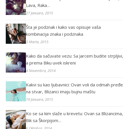
Lava, Raka…
27 Januara, 2015
Šta je podznak i kako vas opisuje vaša
kombinacija znaka i podznaka
3 Marta, 2015
Kako da sačuvate vezu: Sa Jarcem budite strpljivi,
a prema Biku uvek iskreni
4 Novembra, 2014
Kakvi su kao ljubavnici: Ovan voli da odmah pređe
na stvar, Blizanci imaju bujnu maštu
19 Januara, 2015
Ko se sa kim slaže u krevetu: Ovan sa Blizancima,
Bik sa Škorpijom…
6 Oktobra, 2014