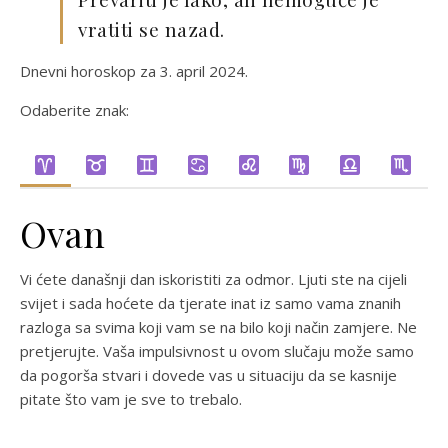
vratiti se nazad.
Dnevni horoskop za 3. april 2024.
Odaberite znak:
Ovan
Vi ćete današnji dan iskoristiti za odmor. Ljuti ste na cijeli
svijet i sada hoćete da tjerate inat iz samo vama znanih
razloga sa svima koji vam se na bilo koji način zamjere. Ne
pretjerujte. Vaša impulsivnost u ovom slučaju može samo
da pogorša stvari i dovede vas u situaciju da se kasnije
pitate što vam je sve to trebalo.