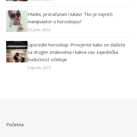
Hladni, proračunati i lukavi: Tko je najveći
manipulator u horoskopu?
23 Juna, 2016
Uporedni horoskop: Provjerite kako se slažete
sa drugim znakovima i kakva vas zajednička
budućnost očekuje
5 Aprila, 2015
Početna