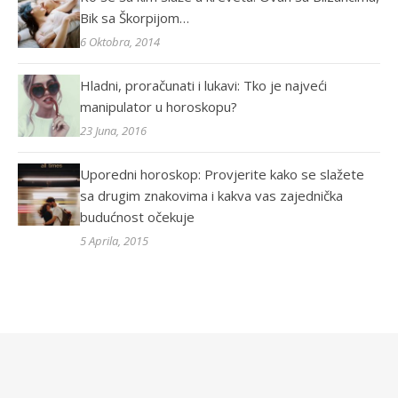
Bik sa Škorpijom…
6 Oktobra, 2014
Hladni, proračunati i lukavi: Tko je najveći
manipulator u horoskopu?
23 Juna, 2016
Uporedni horoskop: Provjerite kako se slažete
sa drugim znakovima i kakva vas zajednička
budućnost očekuje
5 Aprila, 2015