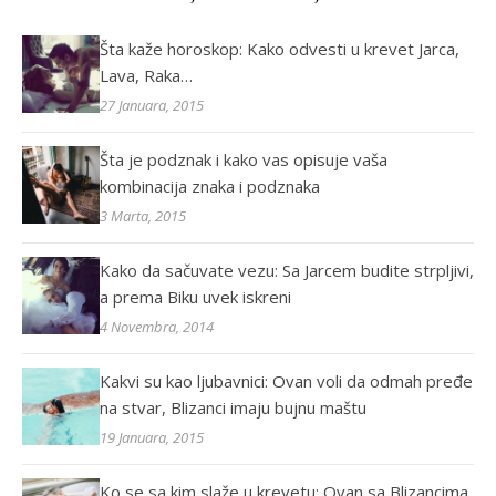
Šta kaže horoskop: Kako odvesti u krevet Jarca,
Lava, Raka…
27 Januara, 2015
Šta je podznak i kako vas opisuje vaša
kombinacija znaka i podznaka
3 Marta, 2015
Kako da sačuvate vezu: Sa Jarcem budite strpljivi,
a prema Biku uvek iskreni
4 Novembra, 2014
Kakvi su kao ljubavnici: Ovan voli da odmah pređe
na stvar, Blizanci imaju bujnu maštu
19 Januara, 2015
Ko se sa kim slaže u krevetu: Ovan sa Blizancima,