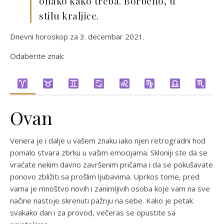
onako kako treba. Borbeno, u
stilu kraljice.
Dnevni horoskop za 3. decembar 2021.
Odaberite znak:
Ovan
Venera je i dalje u vašem znaku iako njen retrogradni hod
pomalo stvara zbrku u vašim emocijama. Skloniji ste da se
vraćate nekim davno završenim pričama i da se pokušavate
ponovo zbližiti sa prošlim ljubavima. Uprkos tome, pred
vama je mnoštvo novih i zanimljivih osoba koje vam na sve
načine nastoje skrenuti pažnju na sebe. Kako je petak
svakako dan i za provod, večeras se opustite sa