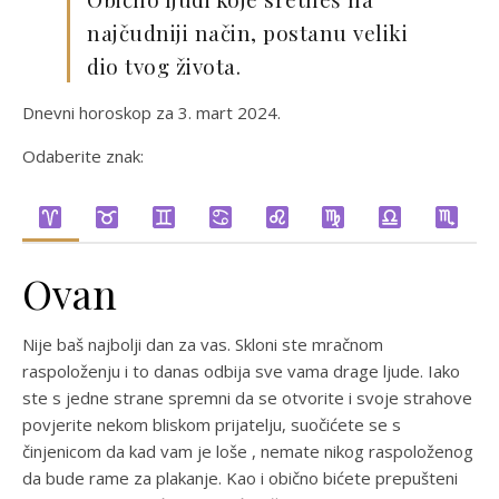
najčudniji način, postanu veliki
dio tvog života.
Dnevni horoskop za 3. mart 2024.
Odaberite znak:
Ovan
Nije baš najbolji dan za vas. Skloni ste mračnom
raspoloženju i to danas odbija sve vama drage ljude. Iako
ste s jedne strane spremni da se otvorite i svoje strahove
povjerite nekom bliskom prijatelju, suočićete se s
činjenicom da kad vam je loše , nemate nikog raspoloženog
da bude rame za plakanje. Kao i obično bićete prepušteni