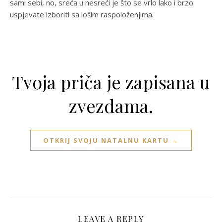
sami sebi, no, sreća u nesreći je što se vrlo lako i brzo
uspjevate izboriti sa lošim raspoloženjima.
Tvoja priča je zapisana u
zvezdama.
OTKRIJ SVOJU NATALNU KARTU →
LEAVE A REPLY