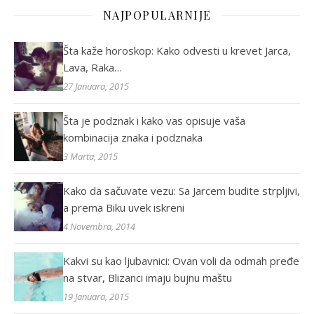
NAJPOPULARNIJE
Šta kaže horoskop: Kako odvesti u krevet Jarca,
Lava, Raka…
27 Januara, 2015
Šta je podznak i kako vas opisuje vaša
kombinacija znaka i podznaka
3 Marta, 2015
Kako da sačuvate vezu: Sa Jarcem budite strpljivi,
a prema Biku uvek iskreni
4 Novembra, 2014
Kakvi su kao ljubavnici: Ovan voli da odmah pređe
na stvar, Blizanci imaju bujnu maštu
19 Januara, 2015