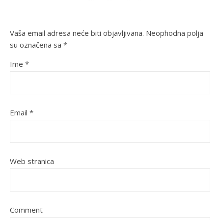
Vaša email adresa neće biti objavljivana.
Neophodna polja
su označena sa
*
Ime
*
Email
*
Web stranica
Comment