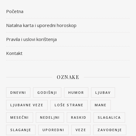
Početna
Natalna karta i uporedni horoskop
Pravila i uslovi korištenja
Kontakt
OZNAKE
DNEVNI
GODIŠNJI
HUMOR
LJUBAV
LJUBAVNE VEZE
LOŠE STRANE
MANE
MESEČNI
NEDELJNI
RASKID
SLAGALICA
SLAGANJE
UPOREDNI
VEZE
ZAVOĐENJE