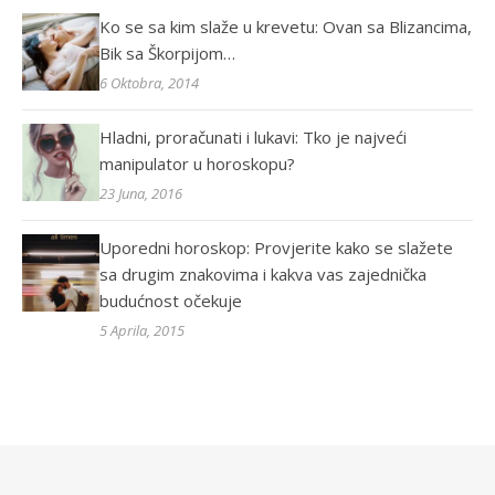
Ko se sa kim slaže u krevetu: Ovan sa Blizancima,
Bik sa Škorpijom…
6 Oktobra, 2014
Hladni, proračunati i lukavi: Tko je najveći
manipulator u horoskopu?
23 Juna, 2016
Uporedni horoskop: Provjerite kako se slažete
sa drugim znakovima i kakva vas zajednička
budućnost očekuje
5 Aprila, 2015