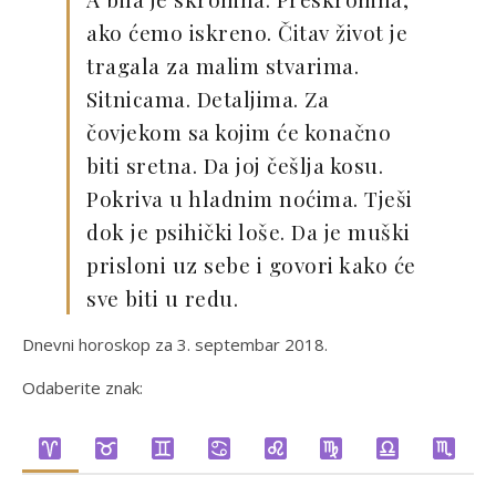
ako ćemo iskreno. Čitav život je
tragala za malim stvarima.
Sitnicama. Detaljima. Za
čovjekom sa kojim će konačno
biti sretna. Da joj češlja kosu.
Pokriva u hladnim noćima. Tješi
dok je psihički loše. Da je muški
prisloni uz sebe i govori kako će
sve biti u redu.
Dnevni horoskop za 3. septembar 2018.
Odaberite znak: