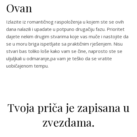
Ovan
Izlazite iz romantičnog raspoloženja u kojem ste se ovih
dana nalazili i upadate u potpuno drugačiju fazu. Prioritet
dajete nekim drugim stvarima koje vas muče i nastojite da
se u moru briga ispetljate sa praktičnim rješenjem. Nisu
stvari bas toliko loše kako vam se čine, naprosto ste se
uljuljkali u odmaranje,pa vam je teško da se vratite
uobičajenom tempu.
Tvoja priča je zapisana u
zvezdama.