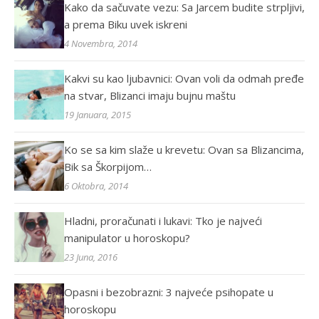
Kako da sačuvate vezu: Sa Jarcem budite strpljivi,
a prema Biku uvek iskreni
4 Novembra, 2014
Kakvi su kao ljubavnici: Ovan voli da odmah pređe
na stvar, Blizanci imaju bujnu maštu
19 Januara, 2015
Ko se sa kim slaže u krevetu: Ovan sa Blizancima,
Bik sa Škorpijom…
6 Oktobra, 2014
Hladni, proračunati i lukavi: Tko je najveći
manipulator u horoskopu?
23 Juna, 2016
Opasni i bezobrazni: 3 najveće psihopate u
horoskopu