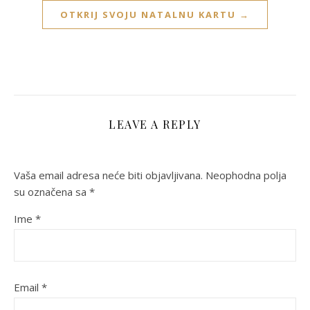
OTKRIJ SVOJU NATALNU KARTU →
LEAVE A REPLY
Vaša email adresa neće biti objavljivana.
Neophodna polja
su označena sa
*
Ime
*
Email
*