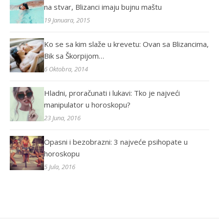
na stvar, Blizanci imaju bujnu maštu
19 Januara, 2015
Ko se sa kim slaže u krevetu: Ovan sa Blizancima,
Bik sa Škorpijom…
6 Oktobra, 2014
Hladni, proračunati i lukavi: Tko je najveći
manipulator u horoskopu?
23 Juna, 2016
Opasni i bezobrazni: 3 najveće psihopate u
horoskopu
5 Jula, 2016