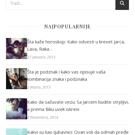
NAJPOPULARNIJE
Šta kaže horoskop: Kako odvesti u krevet Jarca,
Lava, Raka…
27 Januara, 2015
Šta je podznak i kako vas opisuje vaša
kombinacija znaka i podznaka
3 Marta, 2015
Kako da sačuvate vezu: Sa Jarcem budite strpljivi,
a prema Biku uvek iskreni
4 Novembra, 2014
Kakvi su kao ljubavnici: Ovan voli da odmah pređe