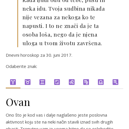
neka idu. Tvoja sudbina nikada
nije vezana za nekoga ko te
napusti. I to ne znači da je ta
osoba loša, nego da je njena
uloga u tvom životu završena.
Dnevni horoskop za 30. juni 2017.
Odaberite znak:
Ovan
Ono što je kod vas i dalje naglašeno jeste poslovna
aktivnost koju ste na neki način stavili iznad svih drugih
obasti. Trenutno vam je veoma bitno da se oslobodite