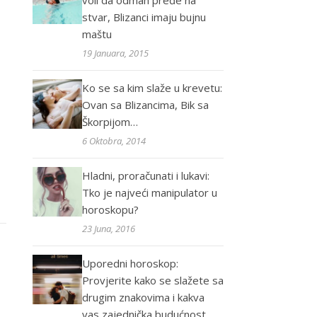
voli da odmah pređe na
stvar, Blizanci imaju bujnu
maštu
19 Januara, 2015
Ko se sa kim slaže u krevetu:
Ovan sa Blizancima, Bik sa
Škorpijom…
6 Oktobra, 2014
Hladni, proračunati i lukavi:
Tko je najveći manipulator u
horoskopu?
23 Juna, 2016
Uporedni horoskop:
Provjerite kako se slažete sa
drugim znakovima i kakva
vas zajednička budućnost