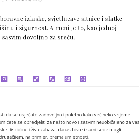
oravne izlaske, svjetlucave sitnice i slatke
išinu i sigurnost. A meni je to, kao jednoj
o sasvim dovoljno za sreću.
esti da se osjećate zadovoljno i poletno kako već neko vrijeme
 kom ćete se opredjeliti za nešto novo i sasvim neuobičajeno za vas
discipline i živa zabava, danas biste i sami sebe mogli
rugačijem, na primjer, prema umjetnosti.