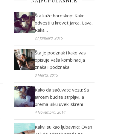
NAJPOPULARNIJE
Šta kaže horoskop: Kako
odvesti u krevet Jarca, Lava,
Raka…
27 Januara, 2015
Šta je podznak i kako vas
opisuje vaša kombinacija
znaka i podznaka
3 Marta, 2015
Kako da sačuvate vezu: Sa
Jarcem budite strpljivi, a
prema Biku uvek iskreni
4 Novembra, 2014
.
Kakvi su kao ljubavnici: Ovan