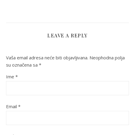
LEAVE A REPLY
Vaša email adresa neće biti objavljivana.
Neophodna polja
su označena sa
*
Ime
*
Email
*