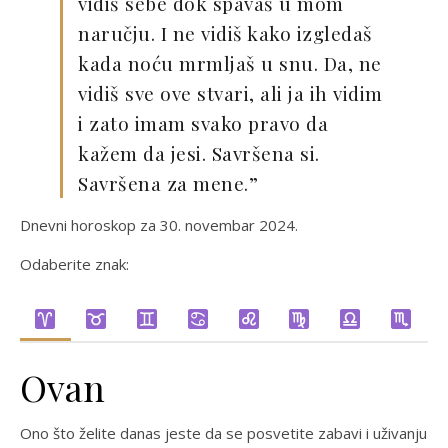
vidiš sebe dok spavaš u mom
naručju. I ne vidiš kako izgledaš
kada noću mrmljaš u snu. Da, ne
vidiš sve ove stvari, ali ja ih vidim
i zato imam svako pravo da
kažem da jesi. Savršena si.
Savršena za mene.”
Dnevni horoskop za 30. novembar 2024.
Odaberite znak:
Ovan
Ono što želite danas jeste da se posvetite zabavi i uživanju