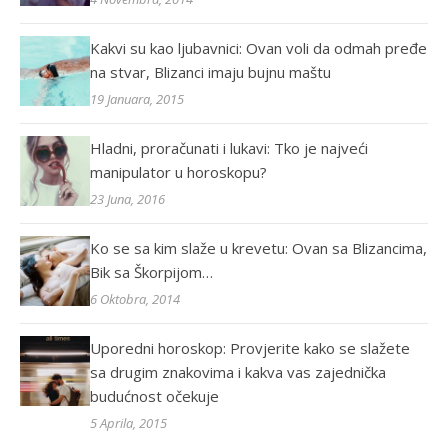
Kakvi su kao ljubavnici: Ovan voli da odmah pređe
na stvar, Blizanci imaju bujnu maštu
19 Januara, 2015
Hladni, proračunati i lukavi: Tko je najveći
manipulator u horoskopu?
23 Juna, 2016
Ko se sa kim slaže u krevetu: Ovan sa Blizancima,
Bik sa Škorpijom…
6 Oktobra, 2014
Uporedni horoskop: Provjerite kako se slažete
sa drugim znakovima i kakva vas zajednička
budućnost očekuje
5 Aprila, 2015