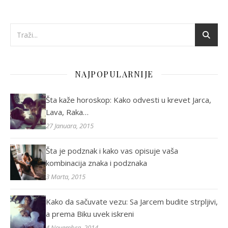
NAJPOPULARNIJE
Šta kaže horoskop: Kako odvesti u krevet Jarca,
Lava, Raka…
27 Januara, 2015
Šta je podznak i kako vas opisuje vaša
kombinacija znaka i podznaka
3 Marta, 2015
Kako da sačuvate vezu: Sa Jarcem budite strpljivi,
a prema Biku uvek iskreni
4 Novembra, 2014