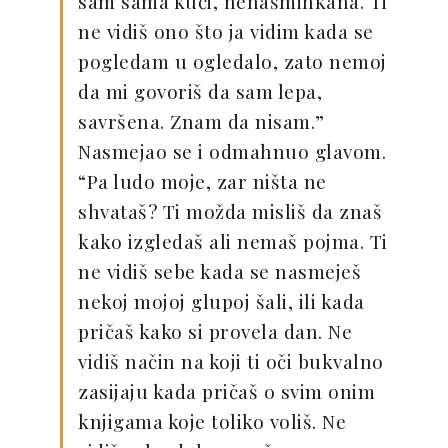
sam sama kući, nenašminkana. Ti
ne vidiš ono što ja vidim kada se
pogledam u ogledalo, zato nemoj
da mi govoriš da sam lepa,
savršena. Znam da nisam.”
Nasmejao se i odmahnuo glavom.
“Pa ludo moje, zar ništa ne
shvataš? Ti možda misliš da znaš
kako izgledaš ali nemaš pojma. Ti
ne vidiš sebe kada se nasmeješ
nekoj mojoj glupoj šali, ili kada
pričaš kako si provela dan. Ne
vidiš način na koji ti oči bukvalno
zasijaju kada pričaš o svim onim
knjigama koje toliko voliš. Ne