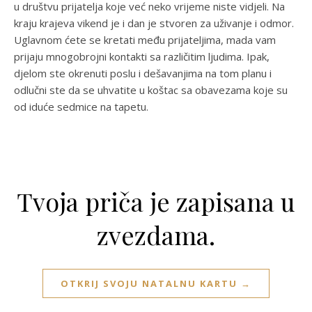
u društvu prijatelja koje već neko vrijeme niste vidjeli. Na
kraju krajeva vikend je i dan je stvoren za uživanje i odmor.
Uglavnom ćete se kretati među prijateljima, mada vam
prijaju mnogobrojni kontakti sa različitim ljudima. Ipak,
djelom ste okrenuti poslu i dešavanjima na tom planu i
odlučni ste da se uhvatite u koštac sa obavezama koje su
od iduće sedmice na tapetu.
Tvoja priča je zapisana u
zvezdama.
OTKRIJ SVOJU NATALNU KARTU →