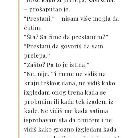
– prošaputao je.
“Prestani.” – nisam više mogla da
ćutim.
“Šta? Sa čime da prestanem?”
“Prestani da govoriš da sam
prelepa.”
“Zašto? Pa to je istina.”
“Ne, nije. Ti mene ne vidiš na
kraju teškog dana, ne vidiš kako
izgledam onog trena kada se
probudim ili kada tek izađem iz
kade. Ne vidiš me kada satima
isprobavam šta da obučem i ne
vidiš kako grozno izgledam kada