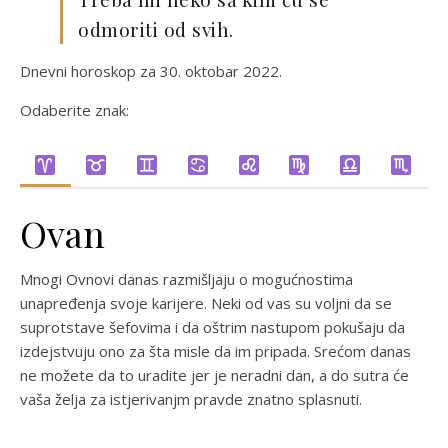
odmoriti od svih.
Dnevni horoskop za 30. oktobar 2022.
Odaberite znak:
Ovan
Mnogi Ovnovi danas razmišljaju o mogućnostima
unapređenja svoje karijere. Neki od vas su voljni da se
suprotstave šefovima i da oštrim nastupom pokušaju da
izdejstvuju ono za šta misle da im pripada. Srećom danas
ne možete da to uradite jer je neradni dan, a do sutra će
vaša želja za istjerivanjm pravde znatno splasnuti.