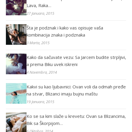
Lava, Raka…
27 Januara, 2015
Šta je podznak i kako vas opisuje vaša
kombinacija znaka i podznaka
3 Marta, 2015
Kako da sačuvate vezu: Sa Jarcem budite strpljivi,
a prema Biku uvek iskreni
4 Novembra, 2014
Kakvi su kao ljubavnici: Ovan voli da odmah pređe
na stvar, Blizanci imaju bujnu maštu
19 Januara, 2015
Ko se sa kim slaže u krevetu: Ovan sa Blizancima,
Bik sa Škorpijom…
6 Oktobra, 2014