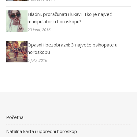
Hladni, proračunati i lukavi: Tko je najveći
manipulator u horoskopu?
23 Juna, 2016
Opasni i bezobrazni: 3 najveće psihopate u
horoskopu
5 Jula, 2016
Početna
Natalna karta i uporedni horoskop