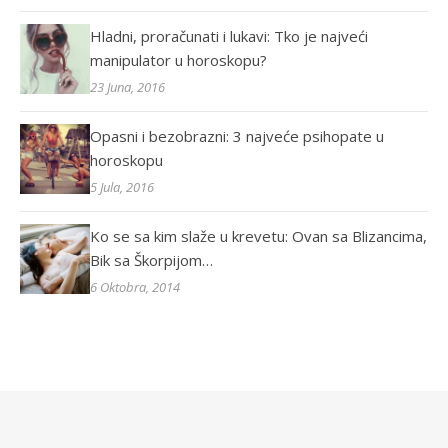
Hladni, proračunati i lukavi: Tko je najveći
manipulator u horoskopu?
23 Juna, 2016
Opasni i bezobrazni: 3 najveće psihopate u
horoskopu
5 Jula, 2016
Ko se sa kim slaže u krevetu: Ovan sa Blizancima,
Bik sa Škorpijom…
6 Oktobra, 2014