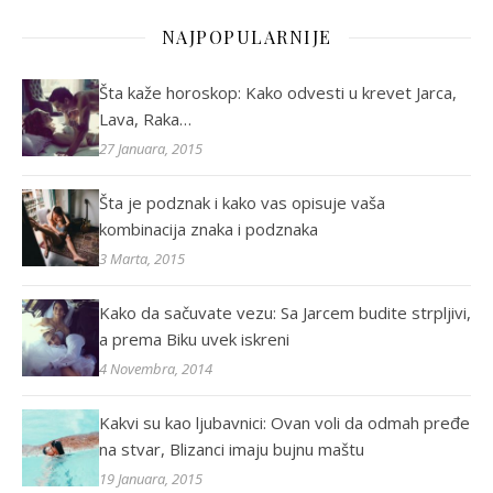
NAJPOPULARNIJE
Šta kaže horoskop: Kako odvesti u krevet Jarca,
Lava, Raka…
27 Januara, 2015
Šta je podznak i kako vas opisuje vaša
kombinacija znaka i podznaka
3 Marta, 2015
Kako da sačuvate vezu: Sa Jarcem budite strpljivi,
a prema Biku uvek iskreni
4 Novembra, 2014
Kakvi su kao ljubavnici: Ovan voli da odmah pređe
na stvar, Blizanci imaju bujnu maštu
19 Januara, 2015