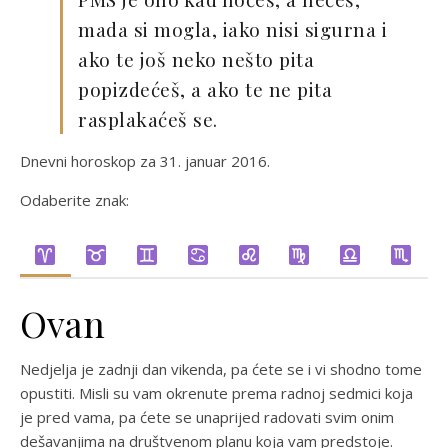
mada si mogla, iako nisi sigurna i
ako te još neko nešto pita
popizdećeš, a ako te ne pita
rasplakaćeš se.
Dnevni horoskop za 31. januar 2016.
Odaberite znak:
Ovan
Nedjelja je zadnji dan vikenda, pa ćete se i vi shodno tome
opustiti. Misli su vam okrenute prema radnoj sedmici koja
je pred vama, pa ćete se unaprijed radovati svim onim
dešavanjima na društvenom planu koja vam predstoje.