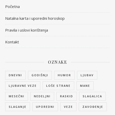
Početna
Natalna karta i uporedni horoskop
Pravila i uslovi korištenja
Kontakt
OZNAKE
DNEVNI
GODIŠNJI
HUMOR
LJUBAV
LJUBAVNE VEZE
LOŠE STRANE
MANE
MESEČNI
NEDELJNI
RASKID
SLAGALICA
SLAGANJE
UPOREDNI
VEZE
ZAVOĐENJE