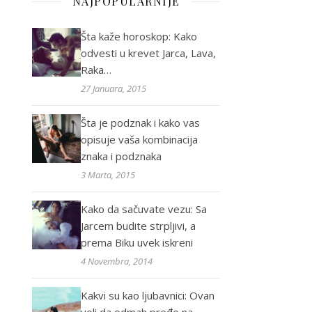
NAJPOPULARNIJE
Šta kaže horoskop: Kako
odvesti u krevet Jarca, Lava,
Raka…
27 Januara, 2015
Šta je podznak i kako vas
opisuje vaša kombinacija
znaka i podznaka
3 Marta, 2015
Kako da sačuvate vezu: Sa
Jarcem budite strpljivi, a
prema Biku uvek iskreni
4 Novembra, 2014
Kakvi su kao ljubavnici: Ovan