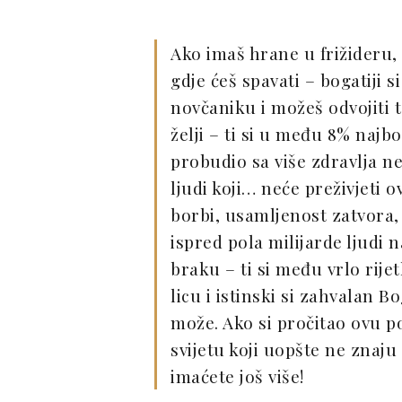
Ako imaš hrane u frižideru,
gdje ćeš spavati – bogatiji s
novčaniku i možeš odvojiti 
želji – ti si u među 8% najbog
probudio sa više zdravlja ne
ljudi koji… neće preživjeti 
borbi, usamljenost zatvora, 
ispred pola milijarde ljudi na 
braku – ti si među vrlo rij
licu i istinski si zahvalan B
može. Ako si pročitao ovu por
svijetu koji uopšte ne znaj
imaćete još više!