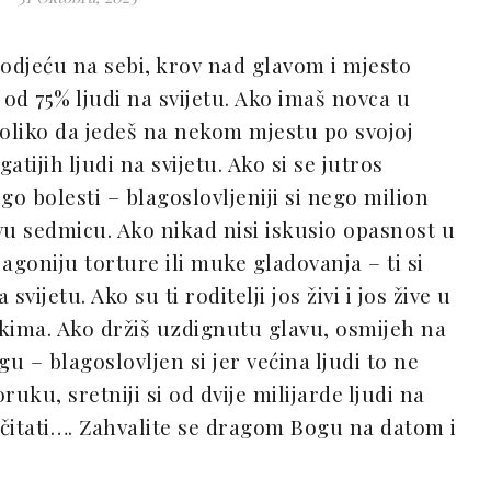
 odjeću na sebi, krov nad glavom i mjesto
i od 75% ljudi na svijetu. Ako imaš novca u
toliko da jedeš na nekom mjestu po svojoj
atijih ljudi na svijetu. Ako si se jutros
go bolesti – blagoslovljeniji si nego milion
ovu sedmicu. Ako nikad nisi iskusio opasnost u
agoniju torture ili muke gladovanja – ti si
svijetu. Ako su ti roditelji jos živi i jos žive u
etkima. Ako držiš uzdignutu glavu, osmijeh na
ogu – blagoslovljen si jer većina ljudi to ne
uku, sretniji si od dvije milijarde ljudi na
u čitati…. Zahvalite se dragom Bogu na datom i