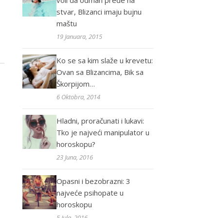
voli da odmah pređe na
stvar, Blizanci imaju bujnu
maštu
19 Januara, 2015
Ko se sa kim slaže u krevetu:
Ovan sa Blizancima, Bik sa
Škorpijom…
6 Oktobra, 2014
Hladni, proračunati i lukavi:
Tko je najveći manipulator u
horoskopu?
23 Juna, 2016
Opasni i bezobrazni: 3
najveće psihopate u
horoskopu
5 Jula, 2016