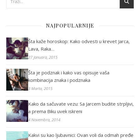
NAJPOPULARNIJE
Šta kaže horoskop: Kako odvesti u krevet Jarca,
Lava, Raka…
27 Januara, 2015
Šta je podznak i kako vas opisuje vaša
kombinacija znaka i podznaka
3 Marta, 2015
Kako da sačuvate vezu: Sa Jarcem budite strpljivi,
a prema Biku uvek iskreni
4 Novembra, 2014
Kakvi su kao ljubavnici: Ovan voli da odmah pređe