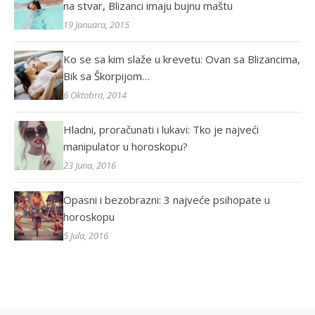
na stvar, Blizanci imaju bujnu maštu
19 Januara, 2015
Ko se sa kim slaže u krevetu: Ovan sa Blizancima,
Bik sa Škorpijom…
6 Oktobra, 2014
Hladni, proračunati i lukavi: Tko je najveći
manipulator u horoskopu?
23 Juna, 2016
Opasni i bezobrazni: 3 najveće psihopate u
horoskopu
5 Jula, 2016