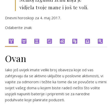
vidjela tvoje mane i još te voli.
Dnevni horoskop za 4. maj 2017.
Odaberite znak:
Ovan
Iako još uvijek imate veliki broj obaveza koje od vas
zahtjevaju da se aktivno uključite u poslovne aktivnosti, vi
vapite za odmorom i težite ka tome da se povučete u mirni
svijet vašeg doma u kojem biste radeći nešto što volite
uspjeli napuniti baterije i pripremiti se za naredne
poduhvate koje planirate poduzeti.