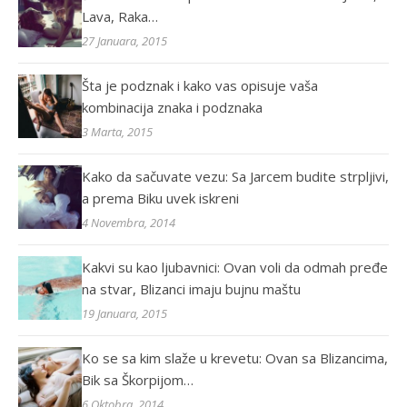
Lava, Raka…
27 Januara, 2015
Šta je podznak i kako vas opisuje vaša
kombinacija znaka i podznaka
3 Marta, 2015
Kako da sačuvate vezu: Sa Jarcem budite strpljivi,
a prema Biku uvek iskreni
4 Novembra, 2014
Kakvi su kao ljubavnici: Ovan voli da odmah pređe
na stvar, Blizanci imaju bujnu maštu
19 Januara, 2015
Ko se sa kim slaže u krevetu: Ovan sa Blizancima,
Bik sa Škorpijom…
6 Oktobra, 2014