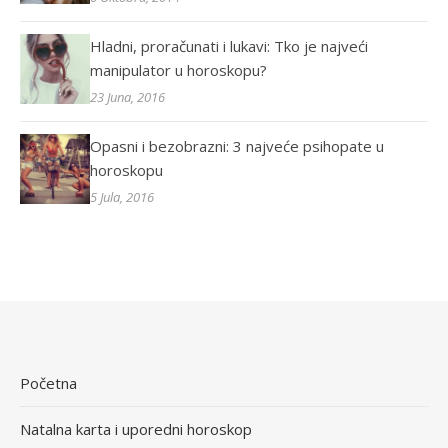
Hladni, proračunati i lukavi: Tko je najveći
manipulator u horoskopu?
23 Juna, 2016
Opasni i bezobrazni: 3 najveće psihopate u
horoskopu
5 Jula, 2016
Početna
Natalna karta i uporedni horoskop