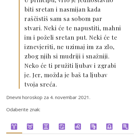
biti sretan i nasmijan kada
raščistiš sam sa sobom par
stvari. Neki će te napustiti, mahni
im i poželi sretan put. Neki će te
iznevjeriti, ne uzimaj im za zlo,
zbog njih si mudriji i snažniji.
Neko će ti pružiti ljubav i zgrabi
je. Jer, možda je baš ta ljubav
tvoja sreća.
Dnevni horoskop za 4. novembar 2021.
Odaberite znak: