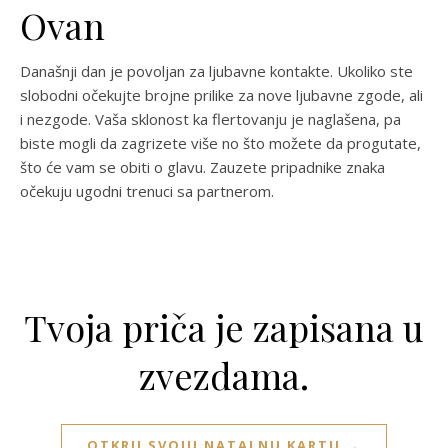
Ovan
Današnji dan je povoljan za ljubavne kontakte. Ukoliko ste
slobodni očekujte brojne prilike za nove ljubavne zgode, ali
i nezgode. Vaša sklonost ka flertovanju je naglašena, pa
biste mogli da zagrizete više no što možete da progutate,
što će vam se obiti o glavu. Zauzete pripadnike znaka
očekuju ugodni trenuci sa partnerom.
Tvoja priča je zapisana u
zvezdama.
OTKRIJ SVOJU NATALNU KARTU →