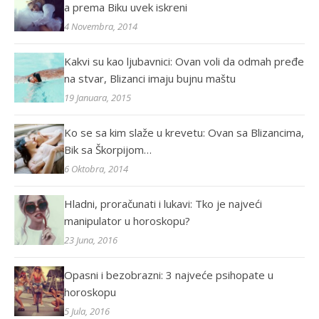
a prema Biku uvek iskreni
4 Novembra, 2014
Kakvi su kao ljubavnici: Ovan voli da odmah pređe
na stvar, Blizanci imaju bujnu maštu
19 Januara, 2015
Ko se sa kim slaže u krevetu: Ovan sa Blizancima,
Bik sa Škorpijom…
6 Oktobra, 2014
Hladni, proračunati i lukavi: Tko je najveći
manipulator u horoskopu?
23 Juna, 2016
Opasni i bezobrazni: 3 najveće psihopate u
horoskopu
5 Jula, 2016