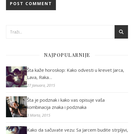
NAJPOPULARNIJE
Šta kaže horoskop: Kako odvesti u krevet Jarca,
Lava, Raka…
27 Januara, 2015
Šta je podznak i kako vas opisuje vaša
kombinacija znaka i podznaka
3 Marta, 2015
Kako da sačuvate vezu: Sa Jarcem budite strpljivi,