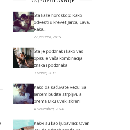
NAJPOPULARNIJE
Šta kaže horoskop: Kako
odvesti u krevet Jarca, Lava,
Raka…
27 Januara, 2015
Šta je podznak i kako vas
opisuje vaša kombinacija
znaka i podznaka
3 Marta, 2015
Kako da sačuvate vezu: Sa
Jarcem budite strpljivi, a
prema Biku uvek iskreni
4 Novembra, 2014
o
s
Kakvi su kao ljubavnici: Ovan