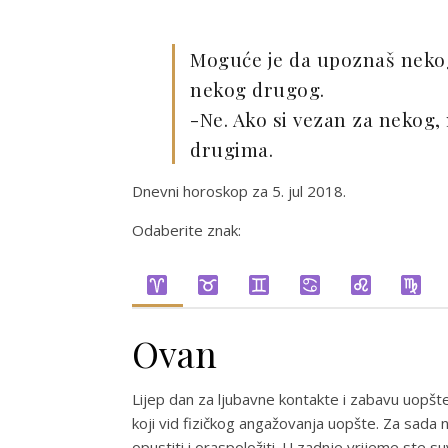
Moguće je da upoznaš nekog 
nekog drugog.
-Ne. Ako si vezan za nekog,
drugima.
Dnevni horoskop za 5. jul 2018.
Odaberite znak:
Ovan
Lijep dan za ljubavne kontakte i zabavu uopšt
koji vid fizičkog angažovanja uopšte. Za sada n
opustiti i oraspoložiti. U zadnje vrijeme ste s