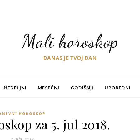
Mali horoskop
DANAS JE TVOJ DAN
NEDELJNI
MESEČNI
GODIŠNJI
UPOREDNI
DNEVNI HOROSKOP
skop za 5. jul 2018.
5 Jula, 2018