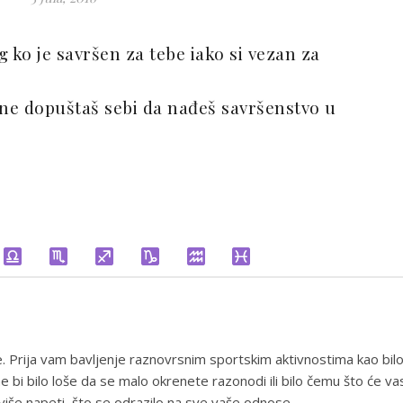
ko je savršen za tebe iako si vezan za
 ne dopuštaš sebi da nađeš savršenstvo u
e. Prija vam bavljenje raznovrsnim sportskim aktivnostima kao bil
e bi bilo loše da se malo okrenete razonodi ili bilo čemu što će va
uviše napeti, što se odrazilo na sve vaše odnose.