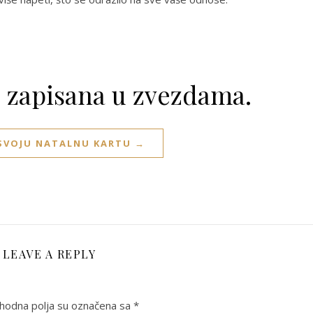
e zapisana u zvezdama.
 SVOJU NATALNU KARTU →
LEAVE A REPLY
odna polja su označena sa
*