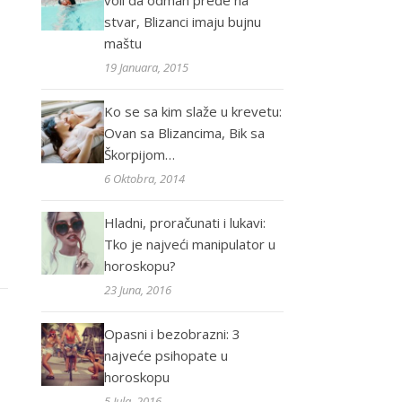
voli da odmah pređe na
stvar, Blizanci imaju bujnu
maštu
19 Januara, 2015
Ko se sa kim slaže u krevetu:
Ovan sa Blizancima, Bik sa
Škorpijom…
6 Oktobra, 2014
Hladni, proračunati i lukavi:
Tko je najveći manipulator u
horoskopu?
23 Juna, 2016
Opasni i bezobrazni: 3
najveće psihopate u
horoskopu
5 Jula, 2016