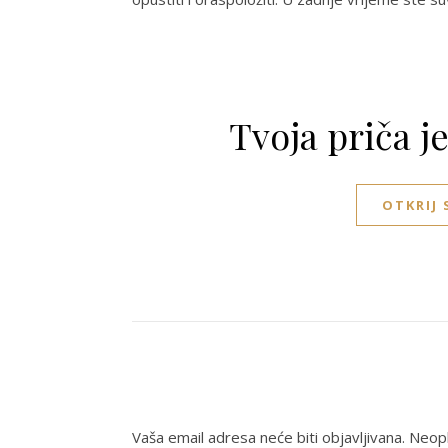
Tvoja priča j
OTKRIJ
Vaša email adresa neće biti objavljivana.
Neoph