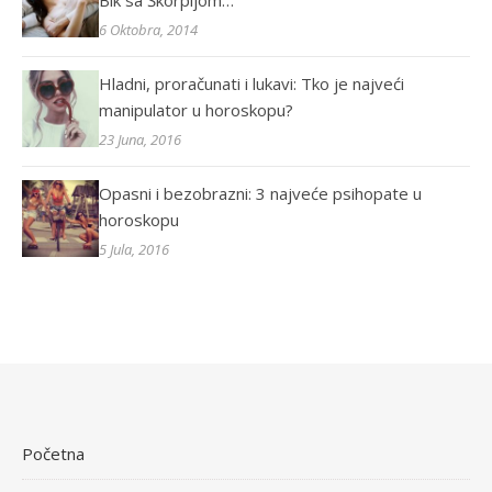
Bik sa Škorpijom…
6 Oktobra, 2014
Hladni, proračunati i lukavi: Tko je najveći
manipulator u horoskopu?
23 Juna, 2016
Opasni i bezobrazni: 3 najveće psihopate u
horoskopu
5 Jula, 2016
Početna