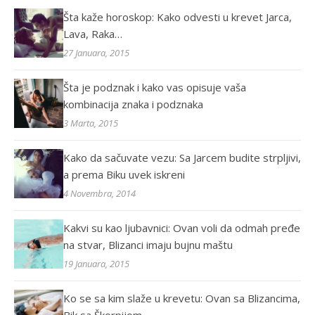
Šta kaže horoskop: Kako odvesti u krevet Jarca,
Lava, Raka…
27 Januara, 2015
Šta je podznak i kako vas opisuje vaša
kombinacija znaka i podznaka
3 Marta, 2015
Kako da sačuvate vezu: Sa Jarcem budite strpljivi,
a prema Biku uvek iskreni
4 Novembra, 2014
Kakvi su kao ljubavnici: Ovan voli da odmah pređe
na stvar, Blizanci imaju bujnu maštu
19 Januara, 2015
Ko se sa kim slaže u krevetu: Ovan sa Blizancima,