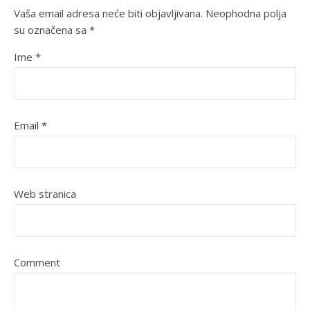
Vaša email adresa neće biti objavljivana.
Neophodna polja
su označena sa
*
Ime
*
Email
*
Web stranica
Comment