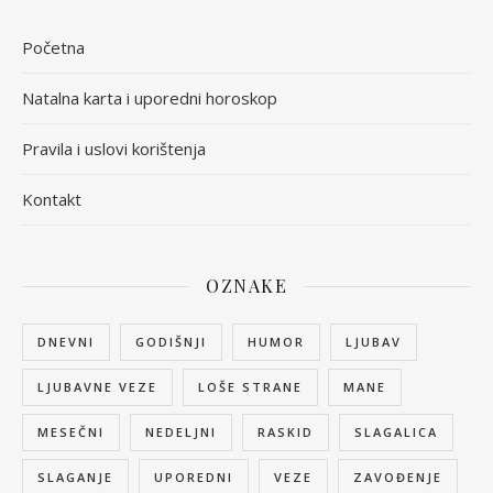
Početna
Natalna karta i uporedni horoskop
Pravila i uslovi korištenja
Kontakt
OZNAKE
DNEVNI
GODIŠNJI
HUMOR
LJUBAV
LJUBAVNE VEZE
LOŠE STRANE
MANE
MESEČNI
NEDELJNI
RASKID
SLAGALICA
SLAGANJE
UPOREDNI
VEZE
ZAVOĐENJE