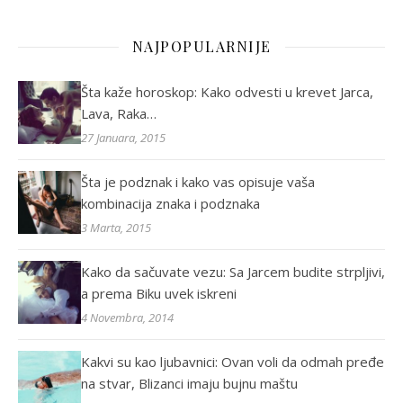
NAJPOPULARNIJE
Šta kaže horoskop: Kako odvesti u krevet Jarca,
Lava, Raka…
27 Januara, 2015
Šta je podznak i kako vas opisuje vaša
kombinacija znaka i podznaka
3 Marta, 2015
Kako da sačuvate vezu: Sa Jarcem budite strpljivi,
a prema Biku uvek iskreni
4 Novembra, 2014
Kakvi su kao ljubavnici: Ovan voli da odmah pređe
na stvar, Blizanci imaju bujnu maštu