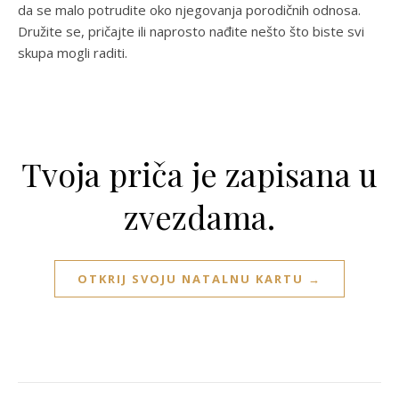
da se malo potrudite oko njegovanja porodičnih odnosa.
Družite se, pričajte ili naprosto nađite nešto što biste svi
skupa mogli raditi.
Tvoja priča je zapisana u
zvezdama.
OTKRIJ SVOJU NATALNU KARTU →