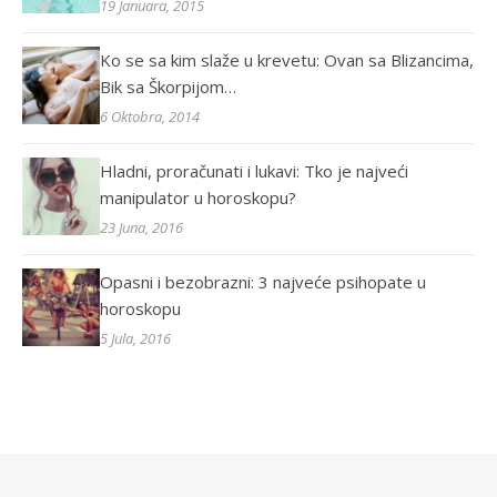
19 Januara, 2015
Ko se sa kim slaže u krevetu: Ovan sa Blizancima,
Bik sa Škorpijom…
6 Oktobra, 2014
Hladni, proračunati i lukavi: Tko je najveći
manipulator u horoskopu?
23 Juna, 2016
Opasni i bezobrazni: 3 najveće psihopate u
horoskopu
5 Jula, 2016