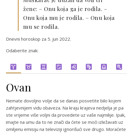
žene: – Onu koja ga je rodila. –
Onu koja mu je rodila. – Onu koja
mu se rodila.
Dnevni horoskop za 5. jun 2022.
Odaberite znak:
Ovan
Nemate dovoljno volje da se danas posvetite bilo kojem
zahtjevnijem vidu obaveza. Na kraju krajeva nedjelja je pa
ste vrijeme više voljni da provedete uz vaše najmilije. Ipak,
imajte na umu da to ne znači da ćete se moći izležavati uz
omiljenu emisiju na televiziji ignorišući sve drugo. Moraćete