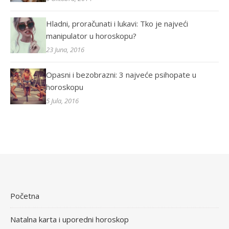
Hladni, proračunati i lukavi: Tko je najveći
manipulator u horoskopu?
23 Juna, 2016
Opasni i bezobrazni: 3 najveće psihopate u
horoskopu
5 Jula, 2016
Početna
Natalna karta i uporedni horoskop