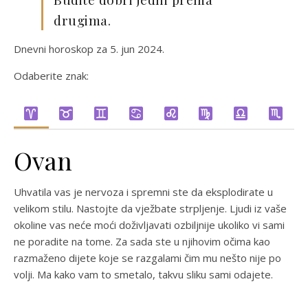
drugima.
Dnevni horoskop za 5. jun 2024.
Odaberite znak:
Ovan
Uhvatila vas je nervoza i spremni ste da eksplodirate u
velikom stilu. Nastojte da vježbate strpljenje. Ljudi iz vaše
okoline vas neće moći doživljavati ozbiljnije ukoliko vi sami
ne poradite na tome. Za sada ste u njihovim očima kao
razmaženo dijete koje se razgalami čim mu nešto nije po
volji. Ma kako vam to smetalo, takvu sliku sami odajete.