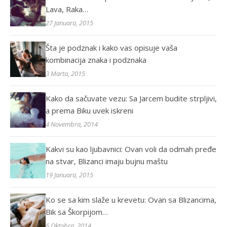
Lava, Raka…
27 Januara, 2015
Šta je podznak i kako vas opisuje vaša
kombinacija znaka i podznaka
3 Marta, 2015
Kako da sačuvate vezu: Sa Jarcem budite strpljivi,
a prema Biku uvek iskreni
4 Novembra, 2014
Kakvi su kao ljubavnici: Ovan voli da odmah pređe
na stvar, Blizanci imaju bujnu maštu
19 Januara, 2015
Ko se sa kim slaže u krevetu: Ovan sa Blizancima,
Bik sa Škorpijom…
6 Oktobra, 2014