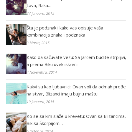
Lava, Raka…
27 Januara, 2015
Šta je podznak i kako vas opisuje vaša
kombinacija znaka i podznaka
3 Marta, 2015
Kako da sačuvate vezu: Sa Jarcem budite strpljivi,
a prema Biku uvek iskreni
4 Novembra, 2014
Kakvi su kao ljubavnici: Ovan voli da odmah pređe
na stvar, Blizanci imaju bujnu maštu
19 Januara, 2015
Ko se sa kim slaže u krevetu: Ovan sa Blizancima,
Bik sa Škorpijom…
6 Oktobra, 2014