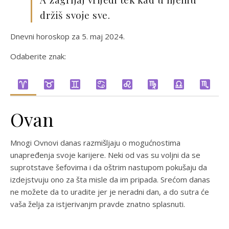
držiš svoje sve.
Dnevni horoskop za 5. maj 2024.
Odaberite znak:
Ovan
Mnogi Ovnovi danas razmišljaju o mogućnostima
unapređenja svoje karijere. Neki od vas su voljni da se
suprotstave šefovima i da oštrim nastupom pokušaju da
izdejstvuju ono za šta misle da im pripada. Srećom danas
ne možete da to uradite jer je neradni dan, a do sutra će
vaša želja za istjerivanjm pravde znatno splasnuti.