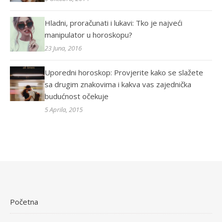
Hladni, proračunati i lukavi: Tko je najveći
manipulator u horoskopu?
23 Juna, 2016
Uporedni horoskop: Provjerite kako se slažete
sa drugim znakovima i kakva vas zajednička
budućnost očekuje
5 Aprila, 2015
Početna