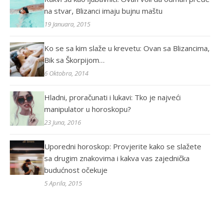
na stvar, Blizanci imaju bujnu maštu
19 Januara, 2015
Ko se sa kim slaže u krevetu: Ovan sa Blizancima,
Bik sa Škorpijom…
6 Oktobra, 2014
Hladni, proračunati i lukavi: Tko je najveći
manipulator u horoskopu?
23 Juna, 2016
Uporedni horoskop: Provjerite kako se slažete
sa drugim znakovima i kakva vas zajednička
budućnost očekuje
5 Aprila, 2015