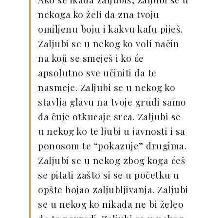
nekoga ko želi da zna tvoju
omiljenu boju i kakvu kafu piješ.
Zaljubi se u nekog ko voli način
na koji se smeješ i ko će
apsolutno sve učiniti da te
nasmeje. Zaljubi se u nekog ko
stavlja glavu na tvoje grudi samo
da čuje otkucaje srca. Zaljubi se
u nekog ko te ljubi u javnosti i sa
ponosom te “pokazuje” drugima.
Zaljubi se u nekog zbog koga ćeš
se pitati zašto si se u početku u
opšte bojao zaljubljivanja. Zaljubi
se u nekog ko nikada ne bi želeo