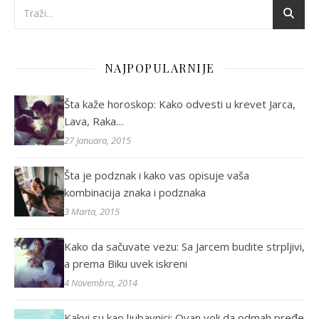
NAJPOPULARNIJE
Šta kaže horoskop: Kako odvesti u krevet Jarca,
Lava, Raka…
27 Januara, 2015
Šta je podznak i kako vas opisuje vaša
kombinacija znaka i podznaka
3 Marta, 2015
Kako da sačuvate vezu: Sa Jarcem budite strpljivi,
a prema Biku uvek iskreni
4 Novembra, 2014
Kakvi su kao ljubavnici: Ovan voli da odmah pređe