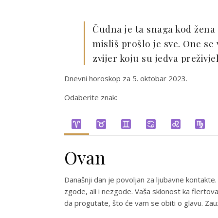
Čudna je ta snaga kod žena 
misliš prošlo je sve. One se v
zvijer koju su jedva preživ
Dnevni horoskop za 5. oktobar 2023.
Odaberite znak:
Ovan
Današnji dan je povoljan za ljubavne kontakte.
zgode, ali i nezgode. Vaša sklonost ka flertov
da progutate, što će vam se obiti o glavu. Za