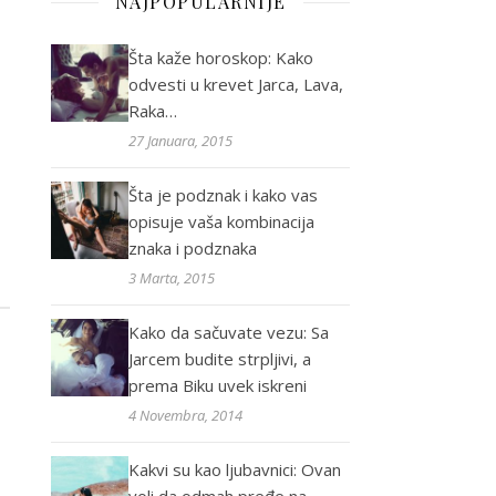
NAJPOPULARNIJE
Šta kaže horoskop: Kako
odvesti u krevet Jarca, Lava,
Raka…
27 Januara, 2015
Šta je podznak i kako vas
opisuje vaša kombinacija
znaka i podznaka
3 Marta, 2015
Kako da sačuvate vezu: Sa
Jarcem budite strpljivi, a
prema Biku uvek iskreni
4 Novembra, 2014
Kakvi su kao ljubavnici: Ovan