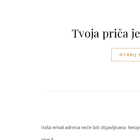
Tvoja priča j
OTKRIJ
Vaša email adresa neće biti objavljivana.
Neoph
Ime
*