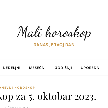
Mali horoskop
DANAS JE TVOJ DAN
NEDELJNI
MESEČNI
GODIŠNJI
UPOREDNI
DNEVNI HOROSKOP
op za 5. oktobar 2023.
5 Oktobra, 2023