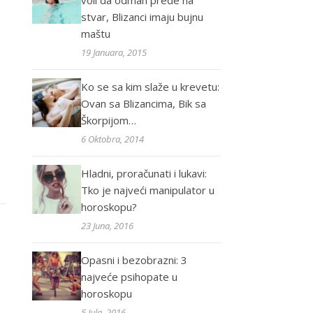
voli da odmah pređe na
stvar, Blizanci imaju bujnu
maštu
19 Januara, 2015
Ko se sa kim slaže u krevetu:
Ovan sa Blizancima, Bik sa
Škorpijom…
6 Oktobra, 2014
Hladni, proračunati i lukavi:
Tko je najveći manipulator u
horoskopu?
23 Juna, 2016
Opasni i bezobrazni: 3
najveće psihopate u
horoskopu
5 Jula, 2016