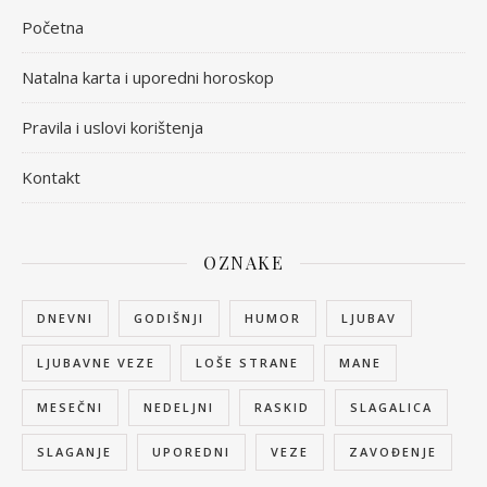
Početna
Natalna karta i uporedni horoskop
Pravila i uslovi korištenja
Kontakt
OZNAKE
DNEVNI
GODIŠNJI
HUMOR
LJUBAV
LJUBAVNE VEZE
LOŠE STRANE
MANE
MESEČNI
NEDELJNI
RASKID
SLAGALICA
SLAGANJE
UPOREDNI
VEZE
ZAVOĐENJE