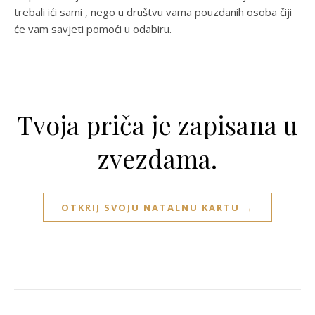
trebali ići sami , nego u društvu vama pouzdanih osoba čiji
će vam savjeti pomoći u odabiru.
Tvoja priča je zapisana u
zvezdama.
OTKRIJ SVOJU NATALNU KARTU →