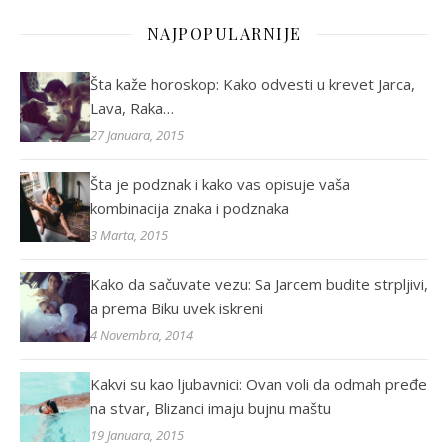
NAJPOPULARNIJE
Šta kaže horoskop: Kako odvesti u krevet Jarca,
Lava, Raka…
27 Januara, 2015
Šta je podznak i kako vas opisuje vaša
kombinacija znaka i podznaka
3 Marta, 2015
Kako da sačuvate vezu: Sa Jarcem budite strpljivi,
a prema Biku uvek iskreni
4 Novembra, 2014
Kakvi su kao ljubavnici: Ovan voli da odmah pređe
na stvar, Blizanci imaju bujnu maštu
19 Januara, 2015