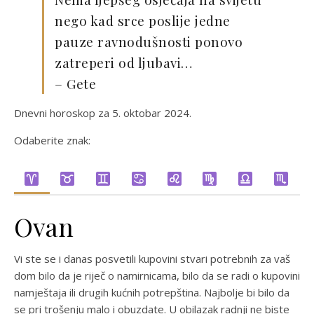
nego kad srce poslije jedne
pauze ravnodušnosti ponovo
zatreperi od ljubavi…
– Gete
Dnevni horoskop za 5. oktobar 2024.
Odaberite znak:
Ovan
Vi ste se i danas posvetili kupovini stvari potrebnih za vaš
dom bilo da je riječ o namirnicama, bilo da se radi o kupovini
namještaja ili drugih kućnih potrepština. Najbolje bi bilo da
se pri trošenju malo i obuzdate. U obilazak radnji ne biste