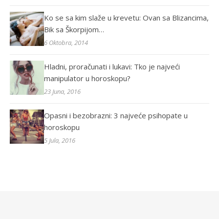
Ko se sa kim slaže u krevetu: Ovan sa Blizancima,
Bik sa Škorpijom…
6 Oktobra, 2014
Hladni, proračunati i lukavi: Tko je najveći
manipulator u horoskopu?
23 Juna, 2016
Opasni i bezobrazni: 3 najveće psihopate u
horoskopu
5 Jula, 2016