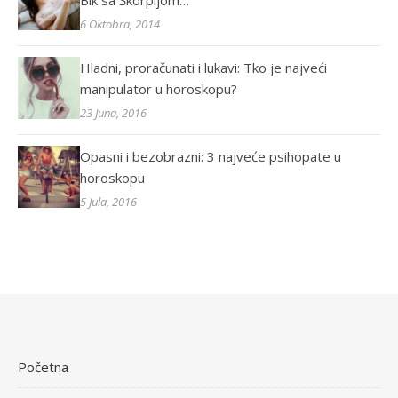
Bik sa Škorpijom…
6 Oktobra, 2014
Hladni, proračunati i lukavi: Tko je najveći
manipulator u horoskopu?
23 Juna, 2016
Opasni i bezobrazni: 3 najveće psihopate u
horoskopu
5 Jula, 2016
Početna