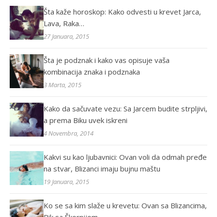
Šta kaže horoskop: Kako odvesti u krevet Jarca,
Lava, Raka…
27 Januara, 2015
Šta je podznak i kako vas opisuje vaša
kombinacija znaka i podznaka
3 Marta, 2015
Kako da sačuvate vezu: Sa Jarcem budite strpljivi,
a prema Biku uvek iskreni
4 Novembra, 2014
Kakvi su kao ljubavnici: Ovan voli da odmah pređe
na stvar, Blizanci imaju bujnu maštu
19 Januara, 2015
Ko se sa kim slaže u krevetu: Ovan sa Blizancima,