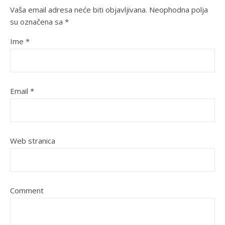
Vaša email adresa neće biti objavljivana.
Neophodna polja
su označena sa
*
Ime
*
Email
*
Web stranica
Comment