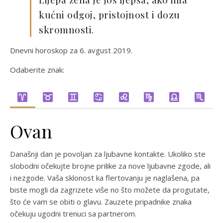
kućni odgoj, pristojnost i dozu
skromnosti.
Dnevni horoskop za 6. avgust 2019.
Odaberite znak:
Ovan
Današnji dan je povoljan za ljubavne kontakte. Ukoliko ste
slobodni očekujte brojne prilike za nove ljubavne zgode, ali
i nezgode. Vaša sklonost ka flertovanju je naglašena, pa
biste mogli da zagrizete više no što možete da progutate,
što će vam se obiti o glavu. Zauzete pripadnike znaka
očekuju ugodni trenuci sa partnerom.