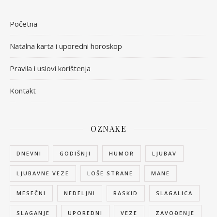
Početna
Natalna karta i uporedni horoskop
Pravila i uslovi korištenja
Kontakt
OZNAKE
DNEVNI
GODIŠNJI
HUMOR
LJUBAV
LJUBAVNE VEZE
LOŠE STRANE
MANE
MESEČNI
NEDELJNI
RASKID
SLAGALICA
SLAGANJE
UPOREDNI
VEZE
ZAVOĐENJE