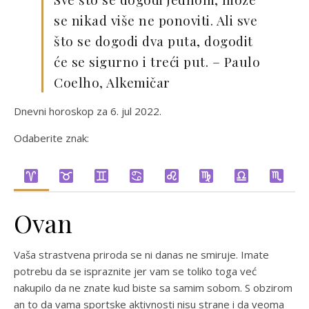
se nikad više ne ponoviti. Ali sve
što se dogodi dva puta, dogodit
će se sigurno i treći put. – Paulo
Coelho, Alkemičar
Dnevni horoskop za 6. jul 2022.
Odaberite znak:
Ovan
Vaša strastvena priroda se ni danas ne smiruje. Imate
potrebu da se ispraznite jer vam se toliko toga već
nakupilo da ne znate kud biste sa samim sobom. S obzirom
an to da vama sportske aktivnosti nisu strane i da veoma