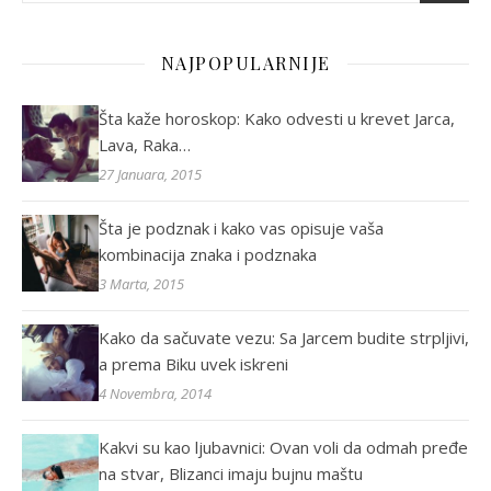
NAJPOPULARNIJE
Šta kaže horoskop: Kako odvesti u krevet Jarca,
Lava, Raka…
27 Januara, 2015
Šta je podznak i kako vas opisuje vaša
kombinacija znaka i podznaka
3 Marta, 2015
Kako da sačuvate vezu: Sa Jarcem budite strpljivi,
a prema Biku uvek iskreni
4 Novembra, 2014
Kakvi su kao ljubavnici: Ovan voli da odmah pređe
na stvar, Blizanci imaju bujnu maštu