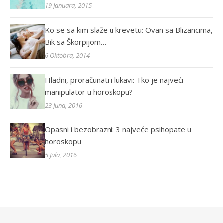
19 Januara, 2015
Ko se sa kim slaže u krevetu: Ovan sa Blizancima,
Bik sa Škorpijom…
6 Oktobra, 2014
Hladni, proračunati i lukavi: Tko je najveći
manipulator u horoskopu?
23 Juna, 2016
Opasni i bezobrazni: 3 najveće psihopate u
horoskopu
5 Jula, 2016