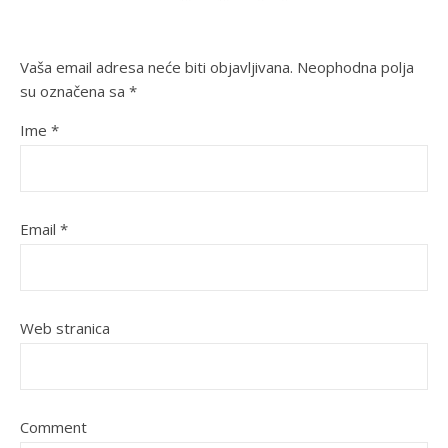
Vaša email adresa neće biti objavljivana.
Neophodna polja
su označena sa
*
Ime
*
Email
*
Web stranica
Comment