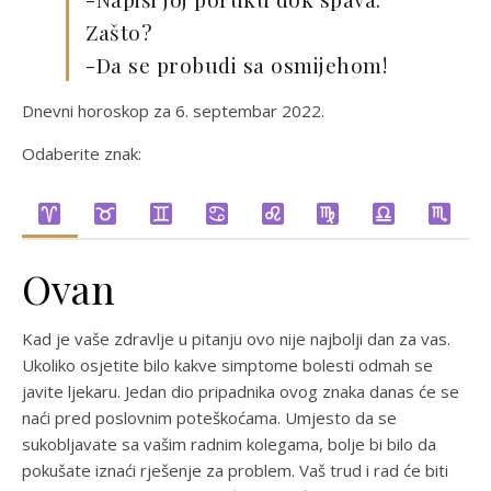
Zašto?
-Da se probudi sa osmijehom!
Dnevni horoskop za 6. septembar 2022.
Odaberite znak:
Ovan
Kad je vaše zdravlje u pitanju ovo nije najbolji dan za vas.
Ukoliko osjetite bilo kakve simptome bolesti odmah se
javite ljekaru. Jedan dio pripadnika ovog znaka danas će se
naći pred poslovnim poteškoćama. Umjesto da se
sukobljavate sa vašim radnim kolegama, bolje bi bilo da
pokušate iznaći rješenje za problem. Vaš trud i rad će biti