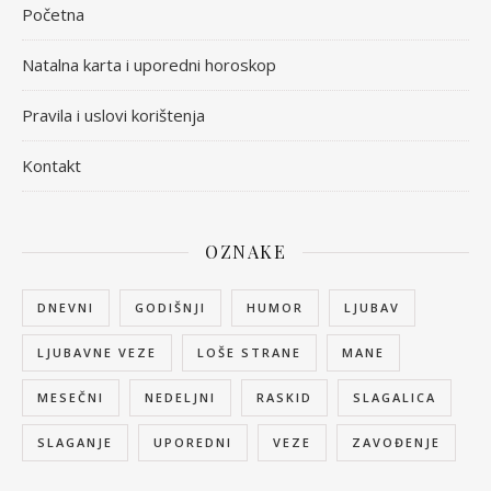
Početna
Natalna karta i uporedni horoskop
Pravila i uslovi korištenja
Kontakt
OZNAKE
DNEVNI
GODIŠNJI
HUMOR
LJUBAV
LJUBAVNE VEZE
LOŠE STRANE
MANE
MESEČNI
NEDELJNI
RASKID
SLAGALICA
SLAGANJE
UPOREDNI
VEZE
ZAVOĐENJE