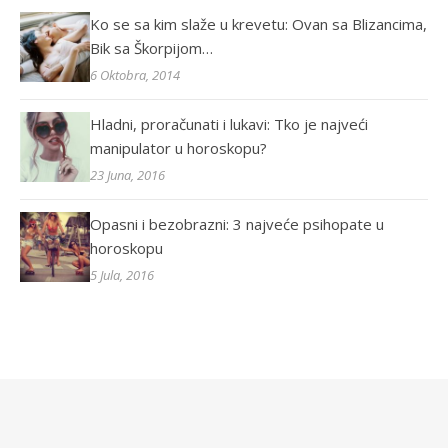
Ko se sa kim slaže u krevetu: Ovan sa Blizancima,
Bik sa Škorpijom…
6 Oktobra, 2014
Hladni, proračunati i lukavi: Tko je najveći
manipulator u horoskopu?
23 Juna, 2016
Opasni i bezobrazni: 3 najveće psihopate u
horoskopu
5 Jula, 2016