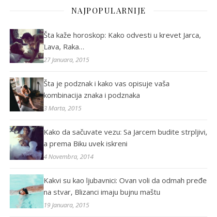
NAJPOPULARNIJE
Šta kaže horoskop: Kako odvesti u krevet Jarca,
Lava, Raka…
27 Januara, 2015
Šta je podznak i kako vas opisuje vaša
kombinacija znaka i podznaka
3 Marta, 2015
Kako da sačuvate vezu: Sa Jarcem budite strpljivi,
a prema Biku uvek iskreni
4 Novembra, 2014
Kakvi su kao ljubavnici: Ovan voli da odmah pređe
na stvar, Blizanci imaju bujnu maštu
19 Januara, 2015