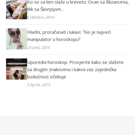
Ko se sa kim slaže u krevetu: Ovan sa Blizancima,
Bik sa Škorpijom…
6 Oktobra, 2014
Hladni, proračunati i lukavi: Tko je najveći
manipulator u horoskopu?
23 Juna, 2016
Uporedni horoskop: Provjerite kako se slažete
sa drugim znakovima i kakva vas zajednička
budućnost očekuje
5 Aprila, 2015