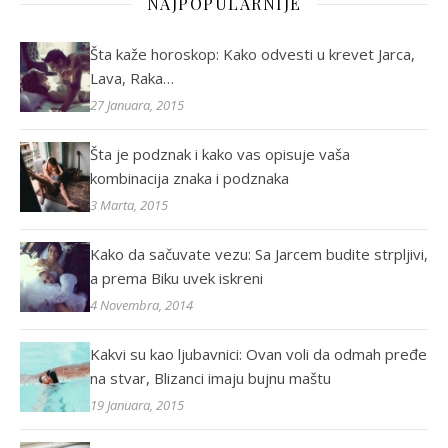
NAJPOPULARNIJE
Šta kaže horoskop: Kako odvesti u krevet Jarca,
Lava, Raka…
27 Januara, 2015
Šta je podznak i kako vas opisuje vaša
kombinacija znaka i podznaka
3 Marta, 2015
Kako da sačuvate vezu: Sa Jarcem budite strpljivi,
a prema Biku uvek iskreni
4 Novembra, 2014
Kakvi su kao ljubavnici: Ovan voli da odmah pređe
na stvar, Blizanci imaju bujnu maštu
19 Januara, 2015