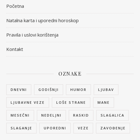
Početna
Natalna karta i uporedni horoskop
Pravila i uslovi korištenja
Kontakt
OZNAKE
DNEVNI
GODIŠNJI
HUMOR
LJUBAV
LJUBAVNE VEZE
LOŠE STRANE
MANE
MESEČNI
NEDELJNI
RASKID
SLAGALICA
SLAGANJE
UPOREDNI
VEZE
ZAVOĐENJE