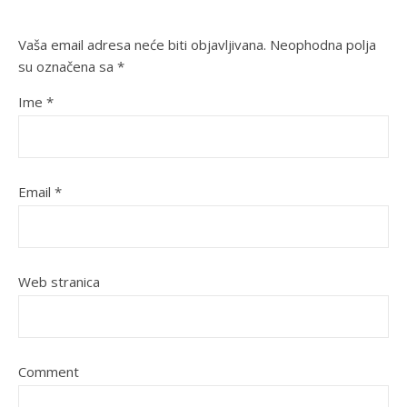
Vaša email adresa neće biti objavljivana.
Neophodna polja
su označena sa
*
Ime
*
Email
*
Web stranica
Comment