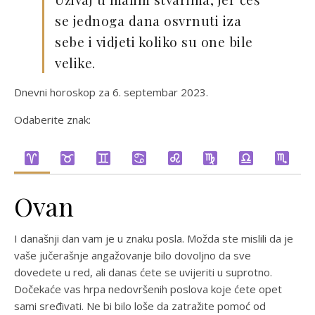
se jednoga dana osvrnuti iza
sebe i vidjeti koliko su one bile
velike.
Dnevni horoskop za 6. septembar 2023.
Odaberite znak:
Ovan
I današnji dan vam je u znaku posla. Možda ste mislili da je
vaše jučerašnje angažovanje bilo dovoljno da sve
dovedete u red, ali danas ćete se uvijeriti u suprotno.
Dočekaće vas hrpa nedovršenih poslova koje ćete opet
sami sređivati. Ne bi bilo loše da zatražite pomoć od